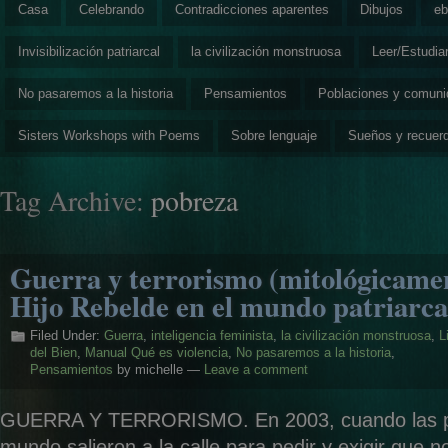
Casa
Celebrando
Contradicciones aparentes
Dibujos
eb
Invisibilización patriarcal
la civilización monstruosa
Leer/Estudia
No pasaremos a la historia
Pensamientos
Poblaciones y comun
Sisters Workshops with Poems
Sobre lenguaje
Sueños y recuer
Tag Archive:
pobreza
Guerra y terrorismo (mitológicamen
Hijo Rebelde en el mundo patriarca
Filed Under:
Guerra
,
inteligencia feminista
,
la civilización monstruosa
,
L
del Bien
,
Manual Qué es violencia
,
No pasaremos a la historia
,
Pensamientos
by michelle —
Leave a comment
GUERRA Y TERRORISMO. En 2003, cuando las po
mundo salieron a la calle para pedir y exigir que n