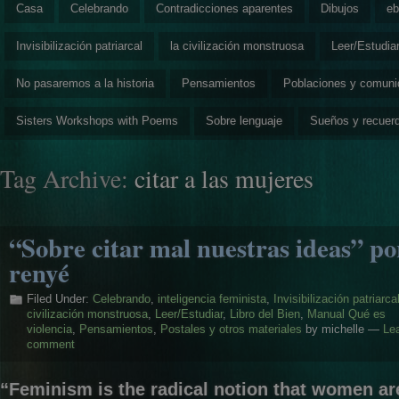
Casa
Celebrando
Contradicciones aparentes
Dibujos
eb
Invisibilización patriarcal
la civilización monstruosa
Leer/Estudia
No pasaremos a la historia
Pensamientos
Poblaciones y comun
Sisters Workshops with Poems
Sobre lenguaje
Sueños y recuer
Tag Archive:
citar a las mujeres
“Sobre citar mal nuestras ideas” po
renyé
Filed Under:
Celebrando
,
inteligencia feminista
,
Invisibilización patriarca
civilización monstruosa
,
Leer/Estudiar
,
Libro del Bien
,
Manual Qué es
violencia
,
Pensamientos
,
Postales y otros materiales
by michelle —
Le
comment
“Feminism is the radical notion that women ar