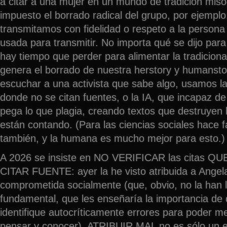
a citar a una mujer en un mundo de tradición misó
impuesto el borrado radical del grupo, por ejempl
transmitamos con fidelidad o respeto a la persona 
usada para transmitir. No importa qué se dijo pa
hay tiempo que perder para alimentar la tradiciona
genera el borrado de nuestra herstory y humansto
escuchar a una activista que sabe algo, usamos la
donde no se citan fuentes, o la IA, que incapaz de
pega lo que plagia, creando textos que destruyen
están contando. (Para las ciencias sociales hace fa
también, y la humana es mucho mejor para esto.)
A 2026 se insiste en NO VERIFICAR las citas 
CITAR FUENTE: ayer la he visto atribuida a Angel
comprometida socialmente (que, obvio, no la han 
fundamental, que les enseñaría la importancia de q
identifique autocríticamente errores para poder m
pensar y conocer). ATRIBUIR MAL no es sólo un e