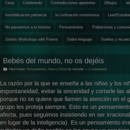
Casa
Celebrando
Contradicciones aparentes
Dibujos
eb
Invisibilización patriarcal
la civilización monstruosa
Leer/Estudia
No pasaremos a la historia
Pensamientos
Poblaciones y comun
Sisters Workshops with Poems
Sobre lenguaje
Sueños y recuer
Bebés del mundo, no os dejéis
Filed Under:
Pensamientos
,
Raro y Otros
by michelle —
1 comentario
La razón por la que se enseña a las niñas y los niñ
espontaneidad, evitar la sinceridad y cortarle las a
porque no se quiere que llamen la atención en el g
grupo les proteja siempre. Esto es un pensamiento
afecta, pues seguimos insistiendo en ser irracional
en lugar de la inteligencia). Es un pensamiento irr