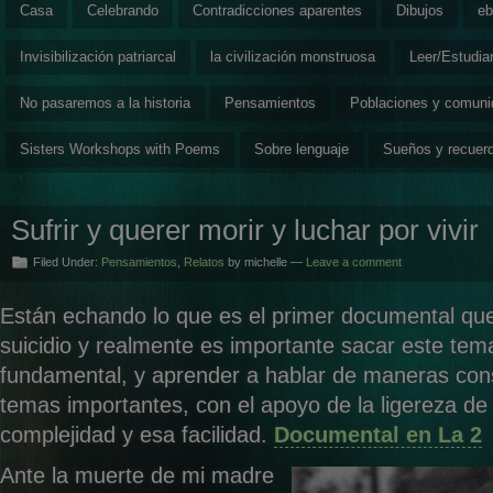
Casa
Celebrando
Contradicciones aparentes
Dibujos
eb
Invisibilización patriarcal
la civilización monstruosa
Leer/Estudia
No pasaremos a la historia
Pensamientos
Poblaciones y comun
Sisters Workshops with Poems
Sobre lenguaje
Sueños y recuer
Sufrir y querer morir y luchar por vivir
Filed Under:
Pensamientos
,
Relatos
by michelle —
Leave a comment
Están echando lo que es el primer documental que
suicidio y realmente es importante sacar este tem
fundamental, y aprender a hablar de maneras cons
temas importantes, con el apoyo de la ligereza de 
complejidad y esa facilidad.
Documental en La 2
Ante la muerte de mi madre