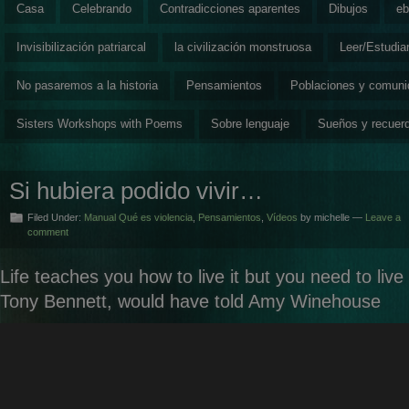
Casa
Celebrando
Contradicciones aparentes
Dibujos
eb
Invisibilización patriarcal
la civilización monstruosa
Leer/Estudia
No pasaremos a la historia
Pensamientos
Poblaciones y comun
Sisters Workshops with Poems
Sobre lenguaje
Sueños y recuer
Si hubiera podido vivir…
Filed Under:
Manual Qué es violencia
,
Pensamientos
,
Vídeos
by michelle —
Leave a
comment
Life teaches you how to live it but you need to liv
Tony Bennett, would have told Amy Winehouse