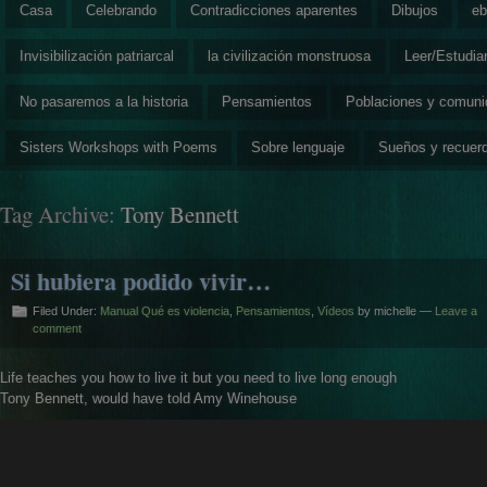
Casa
Celebrando
Contradicciones aparentes
Dibujos
eb
Invisibilización patriarcal
la civilización monstruosa
Leer/Estudia
No pasaremos a la historia
Pensamientos
Poblaciones y comun
Sisters Workshops with Poems
Sobre lenguaje
Sueños y recuer
Tag Archive:
Tony Bennett
Si hubiera podido vivir…
Filed Under:
Manual Qué es violencia
,
Pensamientos
,
Vídeos
by michelle —
Leave a
comment
Life teaches you how to live it but you need to live long enough
Tony Bennett, would have told Amy Winehouse