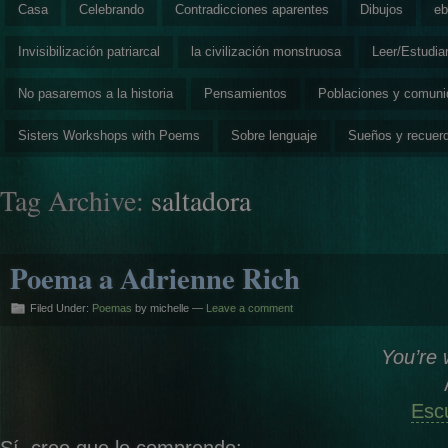
Casa
Celebrando
Contradicciones aparentes
Dibujos
eb
Invisibilización patriarcal
la civilización monstruosa
Leer/Estudia
No pasaremos a la historia
Pensamientos
Poblaciones y comun
Sisters Workshops with Poems
Sobre lenguaje
Sueños y recuer
Tag Archive:
saltadora
Poema a Adrienne Rich
Filed Under:
Poemas
by michelle —
Leave a comment
You’re 
Esc