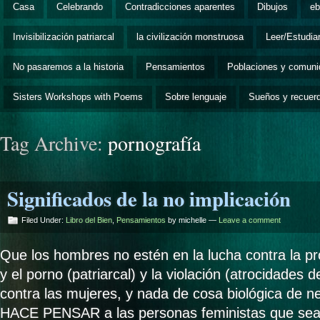
Casa
Celebrando
Contradicciones aparentes
Dibujos
eb
Invisibilización patriarcal
la civilización monstruosa
Leer/Estudia
No pasaremos a la historia
Pensamientos
Poblaciones y comun
Sisters Workshops with Poems
Sobre lenguaje
Sueños y recuer
Tag Archive:
pornografía
Significados de la no implicación
Filed Under:
Libro del Bien
,
Pensamientos
by michelle —
Leave a comment
Que los hombres no estén en la lucha contra la pros
y el porno (patriarcal) y la violación (atrocidades d
contra las mujeres, y nada de cosa biológica de
HACE PENSAR a las personas feministas que se