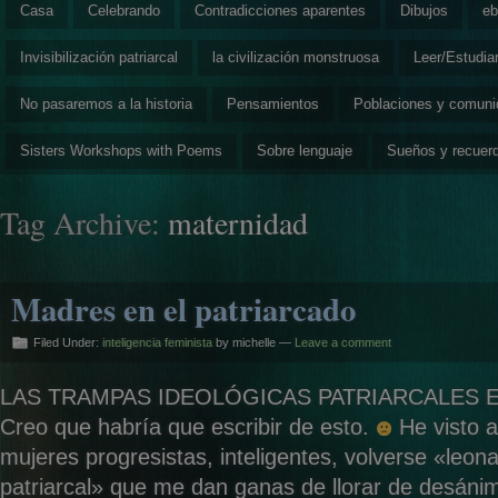
Casa
Celebrando
Contradicciones aparentes
Dibujos
eb
Invisibilización patriarcal
la civilización monstruosa
Leer/Estudia
No pasaremos a la historia
Pensamientos
Poblaciones y comun
Sisters Workshops with Poems
Sobre lenguaje
Sueños y recuer
Tag Archive:
maternidad
Madres en el patriarcado
Filed Under:
inteligencia feminista
by michelle —
Leave a comment
LAS TRAMPAS IDEOLÓGICAS PATRIARCALES 
Creo que habría que escribir de esto.
He visto a
mujeres progresistas, inteligentes, volverse «leon
patriarcal» que me dan ganas de llorar de desáni