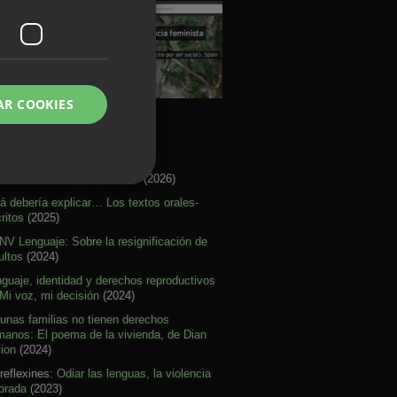
AR COOKIES
rtículos Activismo
re citar mal nuestras ideas
(2026)
á debería explicar… Los textos orales-
ritos
(2025)
V Lenguaje: Sobre la resignificación de
ultos
(2024)
guaje, identidad y derechos reproductivos
Mi voz, mi decisión
(2024)
unas familias no tienen derechos
anos: El poema de la vivienda, de Dian
lion
(2024)
reflexines:
Odiar las lenguas, la violencia
orada
(2023)