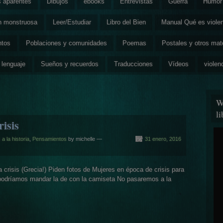
s aparentes
Dibujos
ebooks
Entrevistas
Guerra
Humor 
ón monstruosa
Leer/Estudiar
Libro del Bien
Manual Qué es viole
ntos
Poblaciones y comunidades
Poemas
Postales y otros mat
 lenguaje
Sueños y recuerdos
Traducciones
Vídeos
violen
W
l
risis
 la historia
,
Pensamientos
by michelle —
31 enero, 2016
risis (Grecia!) Piden fotos de Mujeres en época de crisis para
 podríamos mandar la de con la camiseta No pasaremos a la