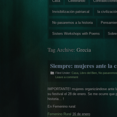
Casa
Celebrando
Contradiccione
Invisibilización patriarcal
la civilizaci
No pasaremos a la historia
Pensamie
Sisters Workshops with Poems
Sobre
Tag Archive:
Grecia
Siempre: mujeres ante la c
Filed Under:
Casa
,
Libro del Bien
,
No pasaremos a
Leave a comment
IMPORTANTE! mujeres organizándose ante la c
su festival el 28 de enero. Se me ocurre que
historia… !
En Femenino rural:
Femenino Rural
16 de enero