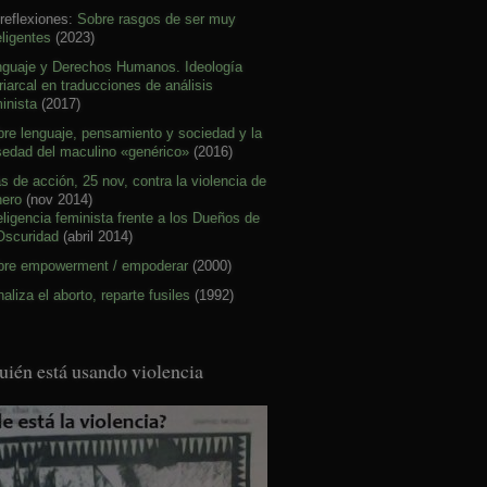
reflexiones:
Sobre rasgos de ser muy
eligentes
(2023)
nguaje y Derechos Humanos. Ideología
riarcal en traducciones de análisis
inista
(2017)
re lenguaje, pensamiento y sociedad y la
sedad del maculino «genérico»
(2016)
s de acción, 25 nov, contra la violencia de
nero
(nov 2014)
eligencia feminista frente a los Dueños de
Oscuridad
(abril 2014)
bre empowerment / empoderar
(2000)
aliza el aborto, reparte fusiles
(1992)
uién está usando violencia