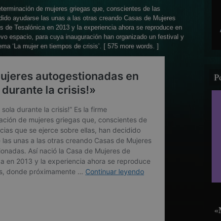
 determinación de mujeres griegas que, conscientes de las
idido ayudar
se las unas a las otras creando Casas de Mujeres
s de Tesalónica en 2013 y la experiencia ahora se reproduce en
o espacio, para cuya inauguración han organizado un festival y
ema ‘La mujer en tiempos de crisis’. [ 575 more words. ]
P
«