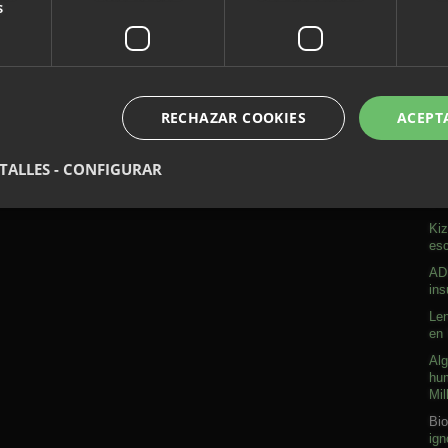
s
RECHAZAR COOKIES
ACEPT
A
TALLES - CONFIGURAR
Sob
Kiz
esc
ADN
ins
Len
en 
Alg
hum
Mil
Bio
ign