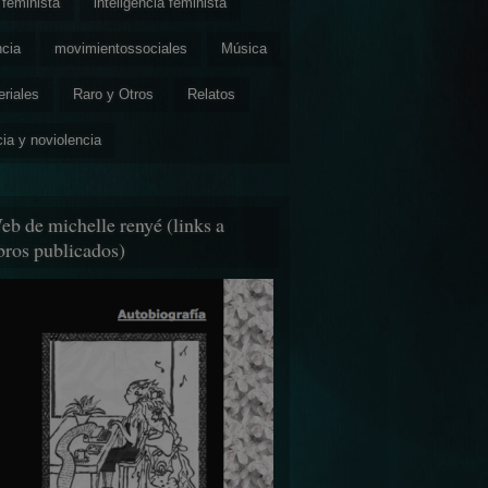
feminista
inteligencia feminista
ncia
movimientossociales
Música
eriales
Raro y Otros
Relatos
cia y noviolencia
eb de michelle renyé (links a
ibros publicados)