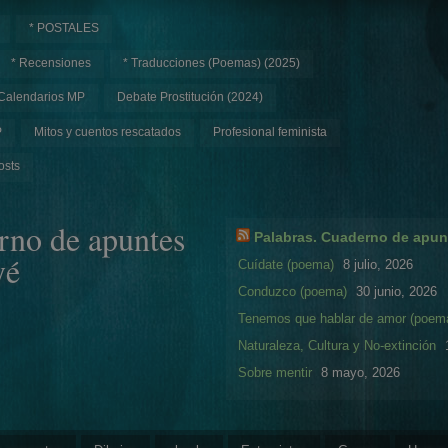
* POSTALES
* Recensiones
* Traducciones (Poemas) (2025)
Calendarios MP
Debate Prostitución (2024)
P
Mitos y cuentos rescatados
Profesional feminista
osts
rno de apuntes
Palabras. Cuaderno de apun
yé
Cuídate (poema)
8 julio, 2026
Conduzco (poema)
30 junio, 2026
Tenemos que hablar de amor (poem
Naturaleza, Cultura y No-extinción
Sobre mentir
8 mayo, 2026