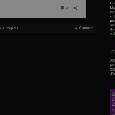
Una
Mar
exp
y l
me 
sol
Comment
cia
,
mujeres
dib
web
Gr
201
(oc
201
¡Fe