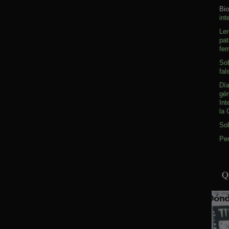
Bio
int
Le
pat
fem
Sob
fal
Día
gé
Int
la 
So
Pen
Q