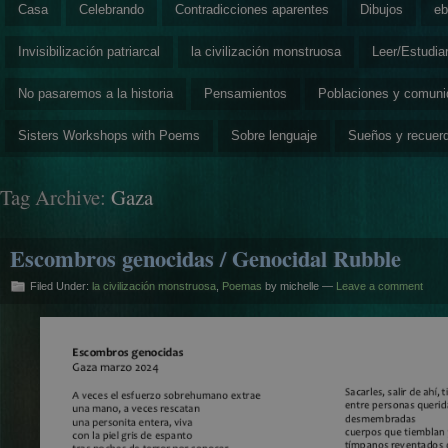
Casa
Celebrando
Contradicciones aparentes
Dibujos
eb
Invisibilización patriarcal
la civilización monstruosa
Leer/Estudia
No pasaremos a la historia
Pensamientos
Poblaciones y comun
Sisters Workshops with Poems
Sobre lenguaje
Sueños y recuer
Tag Archive:
Gaza
Escombros genocidas / Genocidal Rubble
Filed Under:
la civilización monstruosa
,
Poemas
by michelle —
Leave a comment