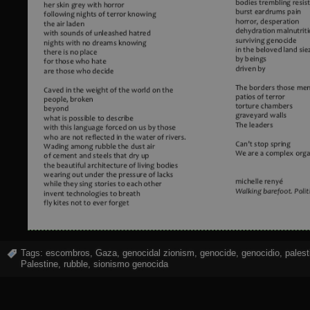
Tags:
escombros
,
Gaza
,
genocidal zionism
,
genocide
,
genocidio
,
palest
Palestine
,
rubble
,
sionismo genocida