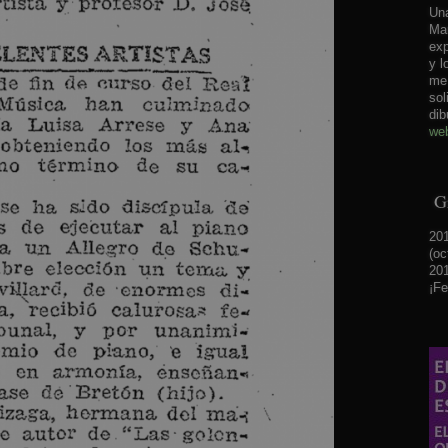
Una
Mar
exp
y l
me 
sol
dib
web
Gr
201
(oc
201
¡Fe