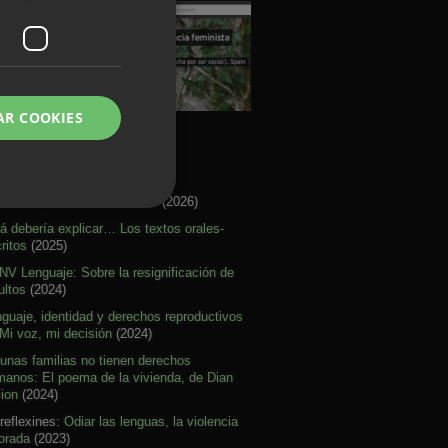
AR COOKIES
rtículos Activismo
re citar mal nuestras ideas
(2026)
á debería explicar… Los textos orales-
ritos
(2025)
V Lenguaje: Sobre la resignificación de
ultos
(2024)
guaje, identidad y derechos reproductivos
Mi voz, mi decisión
(2024)
unas familias no tienen derechos
anos: El poema de la vivienda, de Dian
lion
(2024)
reflexines:
Odiar las lenguas, la violencia
orada
(2023)