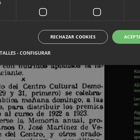
s
RECHAZAR COOKIES
ACEPT
A
TALLES - CONFIGURAR
Sob
Kiz
esc
ADN
ins
Len
en 
Alg
hum
Mil
Bio
ign