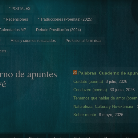
* POSTALES
* Recensiones
* Traducciones (Poemas) (2025)
Calendarios MP
Debate Prostitución (2024)
P
Mitos y cuentos rescatados
Profesional feminista
osts
rno de apuntes
Palabras. Cuaderno de apun
yé
Cuídate (poema)
8 julio, 2026
Conduzco (poema)
30 junio, 2026
Tenemos que hablar de amor (poem
Naturaleza, Cultura y No-extinción
Sobre mentir
8 mayo, 2026