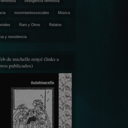
feminista
inteligencia feminista
ncia
movimientossociales
Música
eriales
Raro y Otros
Relatos
cia y noviolencia
eb de michelle renyé (links a
ibros publicados)