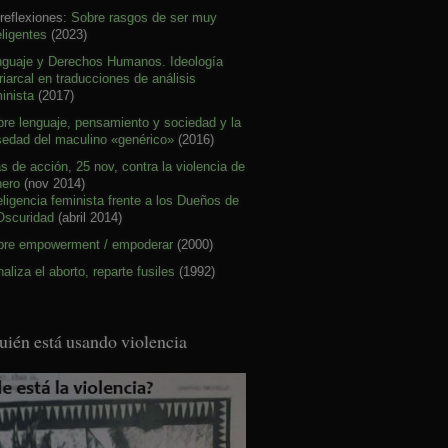
reflexiones:
Sobre rasgos de ser muy
eligentes
(2023)
nguaje y Derechos Humanos. Ideología
riarcal en traducciones de análisis
inista
(2017)
re lenguaje, pensamiento y sociedad y la
sedad del maculino «genérico»
(2016)
s de acción, 25 nov, contra la violencia de
nero
(nov 2014)
eligencia feminista frente a los Dueños de
Oscuridad
(abril 2014)
bre empowerment / empoderar
(2000)
aliza el aborto, reparte fusiles
(1992)
uién está usando violencia