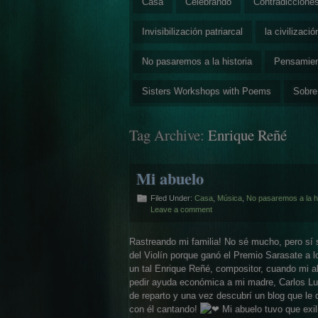
Casa
Celebrando
Contradiccione
Invisibilización patriarcal
la civilizaci
No pasaremos a la historia
Pensamie
Sisters Workshops with Poems
Sobre
Tag Archive:
Enrique Reñé
Mi abuelo
Filed Under:
Casa
,
Música
,
No pasaremos a la hi
Leave a comment
Rastreando mi familia! No sé mucho, pero sí s
del Violín porque ganó el Premio Sarasate a l
un tal Enrique Reñé, compositor, cuando mi 
pedir ayuda económica a mi madre, Carlos Luc
de reparto y una vez descubrí un blog que le
con él cantando!
Mi abuelo tuvo que exil