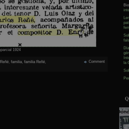
Bio
int
Le
pat
fem
Sob
fal
Día
mparcial 1924
gé
Int
Comment
 Reñé
,
familia
,
familia Reñé
,
la 
So
Pen
Q