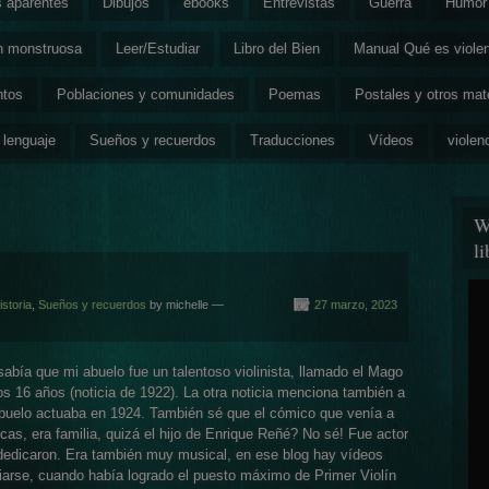
s aparentes
Dibujos
ebooks
Entrevistas
Guerra
Humor 
ón monstruosa
Leer/Estudiar
Libro del Bien
Manual Qué es viole
ntos
Poblaciones y comunidades
Poemas
Postales y otros mat
 lenguaje
Sueños y recuerdos
Traducciones
Vídeos
violen
W
l
storia
,
Sueños y recuerdos
by michelle —
27 marzo, 2023
abía que mi abuelo fue un talentoso violinista, llamado el Mago
os 16 años (noticia de 1922). La otra noticia menciona también a
abuelo actuaba en 1924. También sé que el cómico que venía a
as, era familia, quizá el hijo de Enrique Reñé? No sé! Fue actor
dedicaron. Era también muy musical, en ese blog hay vídeos
iarse, cuando había logrado el puesto máximo de Primer Violín