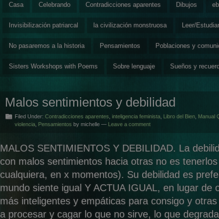
Casa
Celebrando
Contradicciones aparentes
Dibujos
eb
Invisibilización patriarcal
la civilización monstruosa
Leer/Estudia
No pasaremos a la historia
Pensamientos
Poblaciones y comun
Sisters Workshops with Poems
Sobre lenguaje
Sueños y recuer
Malos sentimientos y debilidad
Filed Under:
Contradicciones aparentes
,
inteligencia feminista
,
Libro del Bien
,
Manual 
violencia
,
Pensamientos
by michelle —
Leave a comment
MALOS SENTIMIENTOS Y DEBILIDAD. La debilida
con malos sentimientos hacia otras no es tenerlos
cualquiera, en x momentos). Su debilidad es prefer
mundo siente igual Y ACTUA IGUAL, en lugar de o
más inteligentes y empáticas para consigo y otras
a procesar y cagar lo que no sirve, lo que degrada,