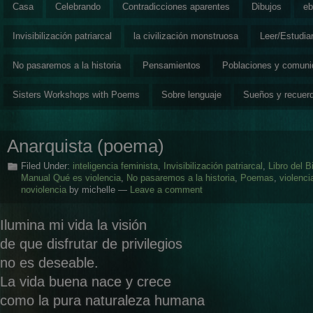
Casa
Celebrando
Contradicciones aparentes
Dibujos
eb
Invisibilización patriarcal
la civilización monstruosa
Leer/Estudia
No pasaremos a la historia
Pensamientos
Poblaciones y comun
Sisters Workshops with Poems
Sobre lenguaje
Sueños y recuer
Anarquista (poema)
Filed Under:
inteligencia feminista
,
Invisibilización patriarcal
,
Libro del B
Manual Qué es violencia
,
No pasaremos a la historia
,
Poemas
,
violenci
noviolencia
by michelle —
Leave a comment
Ilumina mi vida la visión
de que disfrutar de privilegios
no es deseable.
La vida buena nace y crece
como la pura naturaleza humana