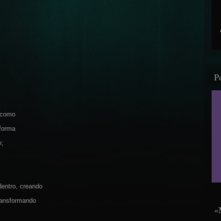
P
e como
nforma
e;
dentro, creando
transformando
«