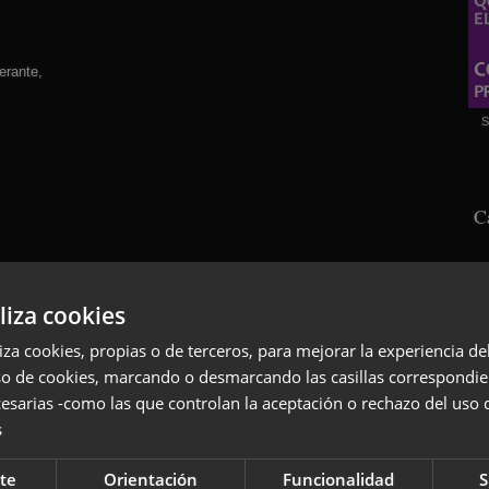
erante,
S
C
liza cookies
liza cookies, propias o de terceros, para mejorar la experiencia d
mificaciones,
so de cookies, marcando o desmarcando las casillas correspondie
esarias -como las que controlan la aceptación o rechazo del uso 
mundo:
s
S
te
Orientación
Funcionalidad
S
os actos.