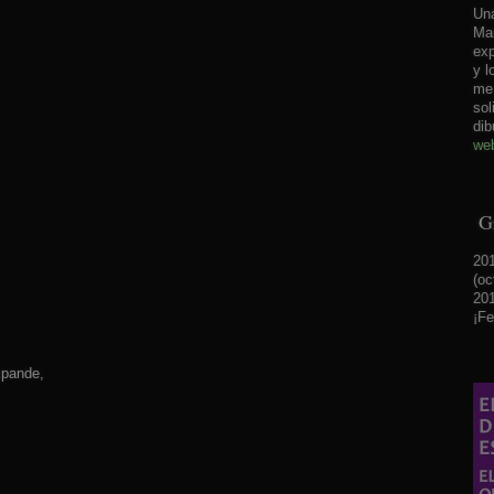
Una
Mar
exp
y l
me 
sol
dib
web
Gr
201
(oc
201
¡Fe
xpande,