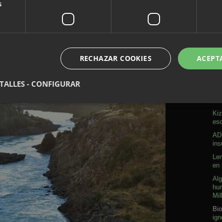
s
RECHAZAR COOKIES
ACEPT
A
TALLES - CONFIGURAR
Sob
Kiz
esc
ADN
ins
Len
en 
Alg
hum
Mil
Bio
ign