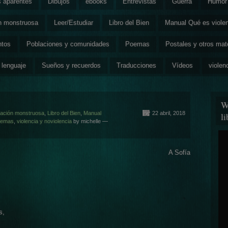
s aparentes
Dibujos
ebooks
Entrevistas
Guerra
Humor 
ón monstruosa
Leer/Estudiar
Libro del Bien
Manual Qué es viole
ntos
Poblaciones y comunidades
Poemas
Postales y otros mat
 lenguaje
Sueños y recuerdos
Traducciones
Vídeos
violen
W
lización monstruosa
,
Libro del Bien
,
Manual
22 abril, 2018
l
oemas
,
violencia y noviolencia
by michelle —
A Sofía
s,