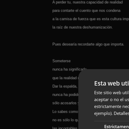
A perder tu, nuestra capacidad de realidad
para contarte el cuento que nos condena
a la camisa de fuerza que es esta cultura imp
la raíz de nuestra deshumanización.
Pues desearía recordarte algo que importa.
Someterse
nunca ha significado
que la realidad no exista.
Esta web uti
Dar la espalda, mostrar el índice, distorsionar,
Este sitio web uti
nunca ha podido cambiar los hechos y sus ra
aceptar o no el u
sólo acosarlos y poner fin a su fuente.
estrictamente nec
Lo sabes como yo, y lo contamos a todo el 
ejemplo).
Detalle
no es sólo lo que hacemos al vivir,
Estrictamen
las incontables ondas de expansión de nuestr