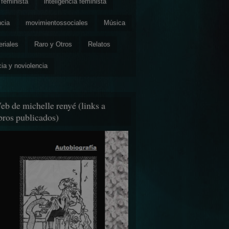
feminista
inteligencia feminista
ncia
movimientossociales
Música
eriales
Raro y Otros
Relatos
cia y noviolencia
eb de michelle renyé (links a
ibros publicados)