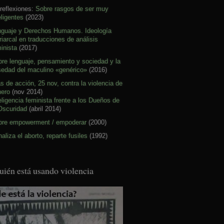
reflexiones:
Sobre rasgos de ser muy
eligentes
(2023)
nguaje y Derechos Humanos. Ideología
riarcal en traducciones de análisis
inista
(2017)
re lenguaje, pensamiento y sociedad y la
sedad del maculino «genérico»
(2016)
s de acción, 25 nov, contra la violencia de
nero
(nov 2014)
eligencia feminista frente a los Dueños de
Oscuridad
(abril 2014)
bre empowerment / empoderar
(2000)
aliza el aborto, reparte fusiles
(1992)
uién está usando violencia