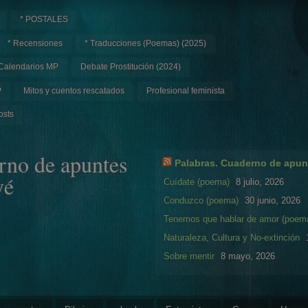
* POSTALES
* Recensiones
* Traducciones (Poemas) (2025)
Calendarios MP
Debate Prostitución (2024)
P
Mitos y cuentos rescatados
Profesional feminista
osts
rno de apuntes
Palabras. Cuaderno de apun
yé
Cuídate (poema)
8 julio, 2026
Conduzco (poema)
30 junio, 2026
Tenemos que hablar de amor (poem
Naturaleza, Cultura y No-extinción
Sobre mentir
8 mayo, 2026