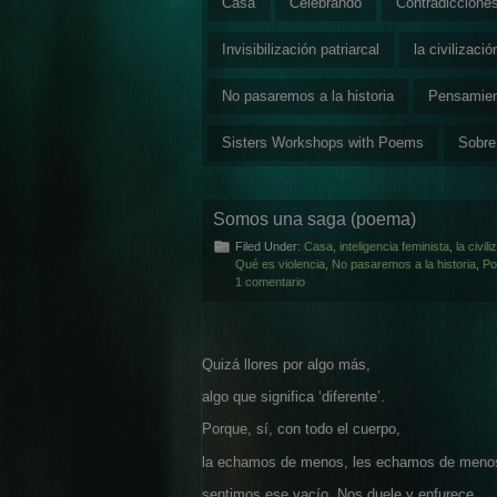
Casa
Celebrando
Contradiccione
Invisibilización patriarcal
la civilizaci
No pasaremos a la historia
Pensamie
Sisters Workshops with Poems
Sobre
Somos una saga (poema)
Filed Under:
Casa
,
inteligencia feminista
,
la civi
Qué es violencia
,
No pasaremos a la historia
,
P
1 comentario
Quizá llores por algo más,
algo que significa ‘diferente’.
Porque, sí, con todo el cuerpo,
la echamos de menos, les echamos de meno
sentimos ese vacío. Nos duele y enfurece