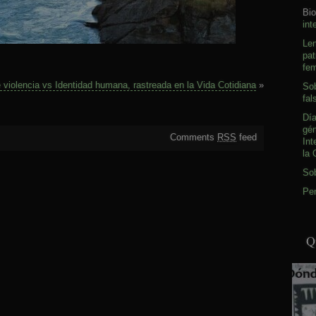
Bio
int
Le
pat
fem
e violencia vs Identidad humana, rastreada en la Vida Cotidiana
»
Sob
fal
Día
gé
Comments
RSS
feed
Int
la 
So
Pen
Q