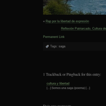
«
Rap por la libertad de expresión
Reflexión Patriarcado, Cultura d
Permanent Link
Tags:
saga
1 Trackback or Pingback for this entry:
cultura y libertad
[…] Somos una saga (poema) […]
Deja una respuesta