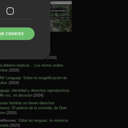
AR COOKIES
rtículos Activismo
re citar mal nuestras ideas
(2026)
á debería explicar… Los textos orales-
ritos
(2025)
V Lenguaje: Sobre la resignificación de
ultos
(2024)
guaje, identidad y derechos reproductivos
Mi voz, mi decisión
(2024)
unas familias no tienen derechos
anos: El poema de la vivienda, de Dian
lion
(2024)
reflexines:
Odiar las lenguas, la violencia
orada
(2023)