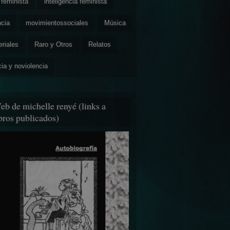
feminista
inteligencia feminista
ncia
movimientossociales
Música
eriales
Raro y Otros
Relatos
cia y noviolencia
eb de michelle renyé (links a
ibros publicados)