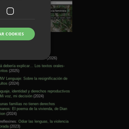
AR COOKIES
rtículos Activismo
re citar mal nuestras ideas
(2026)
á debería explicar… Los textos orales-
ritos
(2025)
V Lenguaje: Sobre la resignificación de
ultos
(2024)
guaje, identidad y derechos reproductivos
Mi voz, mi decisión
(2024)
unas familias no tienen derechos
anos: El poema de la vivienda, de Dian
lion
(2024)
reflexines:
Odiar las lenguas, la violencia
orada
(2023)