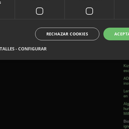
s
l spam.
Aprende cómo se procesan los datos de tus
RECHAZAR COOKIES
ACEPT
A
TALLES - CONFIGURAR
Sob
Kiz
esc
ADN
ins
Len
en 
Alg
hum
Mil
Bio
ign