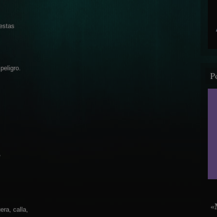
estas
peligro.
P
,
«
era, calla,