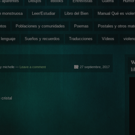
s aparentes
Dibujos
ebooks
Entrevistas
Guerra
Humor 
ón monstruosa
Leer/Estudiar
Libro del Bien
Manual Qué es viole
ntos
Poblaciones y comunidades
Poemas
Postales y otros mat
 lenguaje
Sueños y recuerdos
Traducciones
Vídeos
violen
W
y michelle —
Leave a comment
27 septiembre, 2017
l
cristal