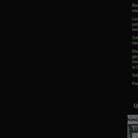
Bio
int
Le
pat
fem
Sob
fal
Día
gé
Int
la 
So
Pen
Q