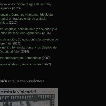
reflexiones:
Sobre rasgos de ser muy
eligentes
(2023)
nguaje y Derechos Humanos. Ideología
riarcal en traducciones de análisis
inista
(2017)
re lenguaje, pensamiento y sociedad y la
sedad del maculino «genérico»
(2016)
s de acción, 25 nov, contra la violencia de
nero
(nov 2014)
eligencia feminista frente a los Dueños de
Oscuridad
(abril 2014)
bre empowerment / empoderar
(2000)
aliza el aborto, reparte fusiles
(1992)
uién está usando violencia