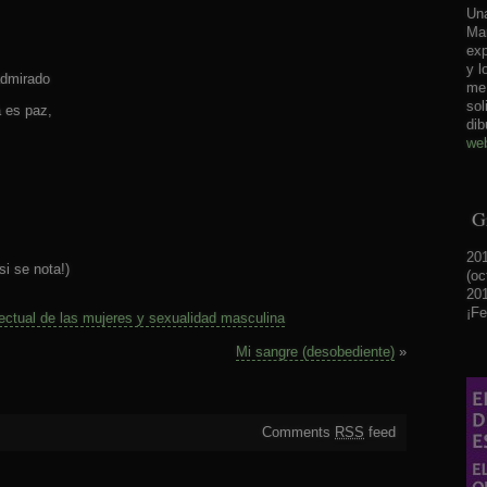
Una
Mar
exp
y l
admirado
me 
sol
a es paz,
dib
web
Gr
201
si se nota!)
(oc
201
¡Fe
lectual de las mujeres y sexualidad masculina
Mi sangre (desobediente)
»
Comments
RSS
feed