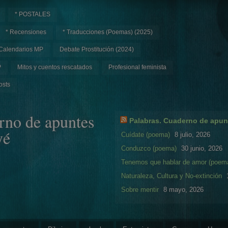
* POSTALES
* Recensiones
* Traducciones (Poemas) (2025)
Calendarios MP
Debate Prostitución (2024)
P
Mitos y cuentos rescatados
Profesional feminista
osts
rno de apuntes
Palabras. Cuaderno de apun
yé
Cuídate (poema)
8 julio, 2026
Conduzco (poema)
30 junio, 2026
Tenemos que hablar de amor (poem
Naturaleza, Cultura y No-extinción
Sobre mentir
8 mayo, 2026