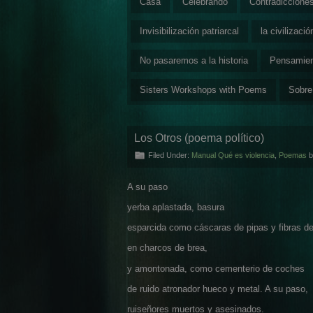
Casa
Celebrando
Contradiccione
Invisibilización patriarcal
la civilizaci
No pasaremos a la historia
Pensamie
Sisters Workshops with Poems
Sobre
Los Otros (poema político)
Filed Under:
Manual Qué es violencia
,
Poemas
b
A su paso
yerba aplastada, basura
esparcida como cáscaras de pipas y fibras de 
en charcos de brea,
y amontonada, como cementerio de coches
de ruido atronador hueco y metal. A su paso,
ruiseñores muertos y asesinados.