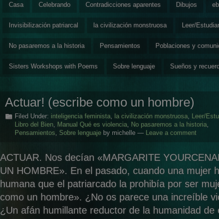
Casa
Celebrando
Contradicciones aparentes
Dibujos
eb
Invisibilización patriarcal
la civilización monstruosa
Leer/Estudia
No pasaremos a la historia
Pensamientos
Poblaciones y comun
Sisters Workshops with Poems
Sobre lenguaje
Sueños y recuer
Actuar! (escribe como un hombre)
Filed Under:
inteligencia feminista
,
la civilización monstruosa
,
Leer/Estu
Libro del Bien
,
Manual Qué es violencia
,
No pasaremos a la historia
,
Pensamientos
,
Sobre lenguaje
by michelle —
Leave a comment
ACTUAR. Nos decían «MARGARITE YOURCEN
UN HOMBRE». En el pasado, cuando una mujer ha
humana que el patriarcado la prohibía por ser mu
como un hombre». ¿No os parece una increíble vi
¿Un afán humillante reductor de la humanidad de