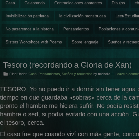
Casa
Celebrando
Contradicciones aparentes
Dibujos
eb
Invisibilización patriarcal
la civilización monstruosa
Leer/Estudia
No pasaremos a la historia
Pensamientos
Poblaciones y comun
Sisters Workshops with Poems
Sobre lenguaje
Sueños y recuer
Tesoro (recordando a Gloria de Xan)
Filed Under:
Casa
,
Pensamientos
,
Sueños y recuerdos
by michelle —
Leave a comme
TESORO. Yo no puedo ir a dormir sin tener agua 
tiempo en que guardaba «sobras» cerca de la cam
pronto el hambre me hiciera sufrir. No podía resist
hambre o sed, si podía evitarlo con una acción. 
el tesoro, cerca.
El caso fue que cuando viví con más gente, concr