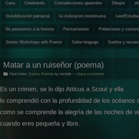
Casa
Celebrando
Contradicciones aparentes
Dibujos
eb
Invisibilización patriarcal
la civilización monstruosa
Leer/Estudia
No pasaremos a la historia
Pensamientos
Poblaciones y comun
Sisters Workshops with Poems
Sobre lenguaje
Sueños y recuer
Matar a un ruiseñor (poema)
Filed Under:
Guerra
,
Poemas
by michelle —
Leave a comment
Es un crimen, se lo dijo Atticus a Scout y ella
lo comprendió con la profundidad de los océanos s
como se comprende la alegría de las noches de v
cuando eres pequeña y libre.