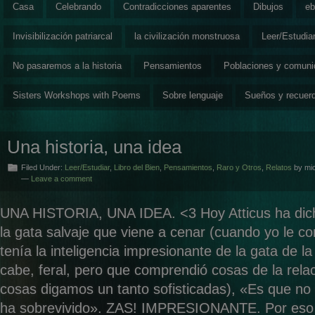
Casa
Celebrando
Contradicciones aparentes
Dibujos
eb
Invisibilización patriarcal
la civilización monstruosa
Leer/Estudia
No pasaremos a la historia
Pensamientos
Poblaciones y comun
Sisters Workshops with Poems
Sobre lenguaje
Sueños y recuer
Una historia, una idea
Filed Under:
Leer/Estudiar
,
Libro del Bien
,
Pensamientos
,
Raro y Otros
,
Relatos
by mic
—
Leave a comment
UNA HISTORIA, UNA IDEA. <3 Hoy Atticus ha dicho
la gata salvaje que viene a cenar (cuando yo le 
tenía la inteligencia impresionante de la gata de la
cabe, feral, pero que comprendió cosas de la relac
cosas digamos un tanto sofisticadas), «Es que n
ha sobrevivido». ZAS! IMPRESIONANTE. Por eso