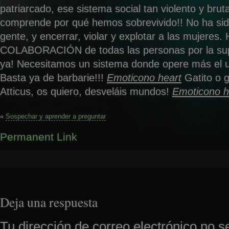
patriarcado, ese sistema social tan violento y brut
c
omprende por qué hemos sobrevivido!! No ha sid
gente, y encerrar, violar y explotar a las mujere
COLABORACIÓN de todas las personas por la sup
ya! Necesitamos un sistema donde opere más el us
Basta ya de barbarie!!!
Emoticono heart
Gatito o g
Atticus, os quiero, desveláis mundos!
Emoticono h
«
Sospechar y aprender a preguntar
Permanent Link
Deja una respuesta
Tu dirección de correo electrónico no s