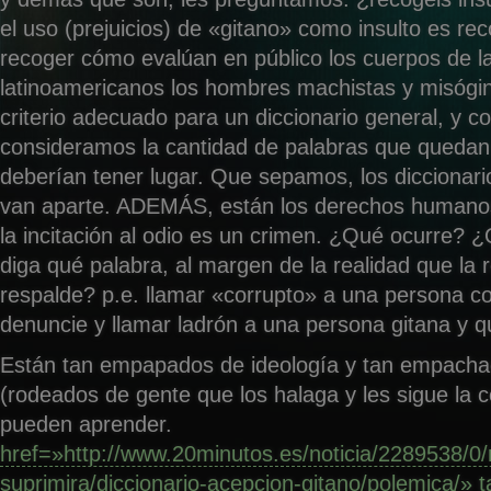
el uso (prejuicios) de «gitano» como insulto es rec
recoger cómo evalúan en público los cuerpos de l
latinoamericanos los hombres machistas y misóg
criterio adecuado para un diccionario general, y co
consideramos la cantidad de palabras que quedan 
deberían tener lugar. Que sepamos, los diccionar
van aparte. ADEMÁS, están los derechos humanos
la incitación al odio es un crimen. ¿Qué ocurre? 
diga qué palabra, al margen de la realidad que la 
respalde? p.e. llamar «corrupto» a una persona co
denuncie y llamar ladrón a una persona gitana y q
Están tan empapados de ideología y tan empacha
(rodeados de gente que los halaga y les sigue la c
pueden aprender.
href=»http://www.20minutos.es/noticia/2289538/0/
suprimira/diccionario-acepcion-gitano/polemica/» 