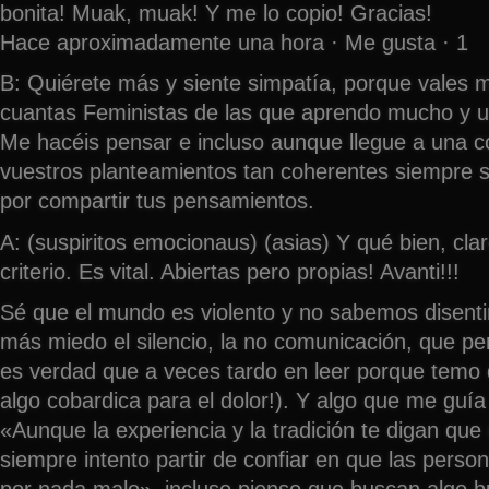
bonita! Muak, muak! Y me lo copio! Gracias!
Hace aproximadamente una hora · Me gusta · 1
B: Quiérete más y siente simpatía, porque vales
cuantas Feministas de las que aprendo mucho y un
Me hacéis pensar e incluso aunque llegue a una co
vuestros planteamientos tan coherentes siempre so
por compartir tus pensamientos.
A: (suspiritos emocionaus) (asias) Y qué bien, clar
criterio. Es vital. Abiertas pero propias! Avanti!!!
Sé que el mundo es violento y no sabemos disenti
más miedo el silencio, la no comunicación, que pe
es verdad que a veces tardo en leer porque temo
algo cobardica para el dolor!). Y algo que me guí
«Aunque la experiencia y la tradición te digan que
siempre intento partir de confiar en que las pers
por nada malo», incluso pienso que buscan algo 