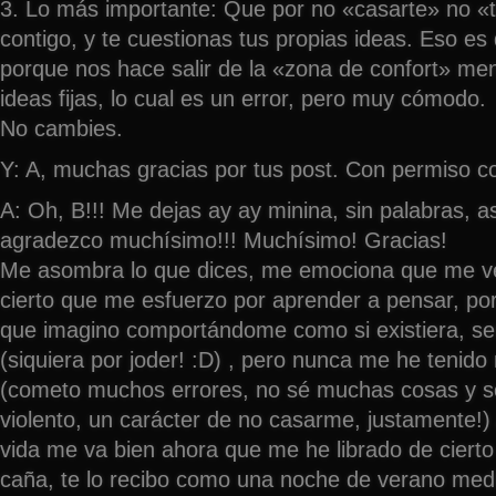
3. Lo más importante: Que por no «casarte» no «t
contigo, y te cuestionas tus propias ideas. Eso es d
porque nos hace salir de la «zona de confort» men
ideas fijas, lo cual es un error, pero muy cómodo.
No cambies.
Y: A, muchas gracias por tus post. Con permiso 
A: Oh, B!!! Me dejas ay ay minina, sin palabras, a
agradezco muchísimo!!! Muchísimo! Gracias!
Me asombra lo que dices, me emociona que me v
cierto que me esfuerzo por aprender a pensar, po
que imagino comportándome como si existiera, ser
(siquiera por joder! :D) , pero nunca me he tenid
(cometo muchos errores, no sé muchas cosas y so
violento, un carácter de no casarme, justamente!)
vida me va bien ahora que me he librado de ciert
caña, te lo recibo como una noche de verano med