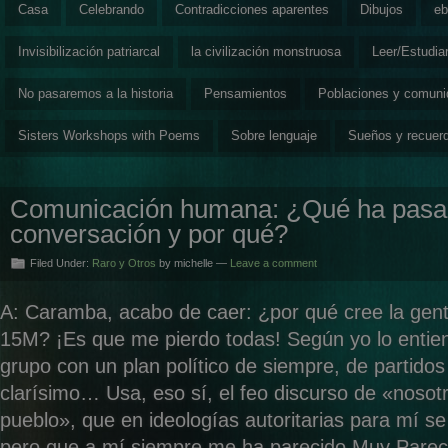
Casa
Celebrando
Contradicciones aparentes
Dibujos
eb
Invisibilización patriarcal
la civilización monstruosa
Leer/Estudia
No pasaremos a la historia
Pensamientos
Poblaciones y comun
Sisters Workshops with Poems
Sobre lenguaje
Sueños y recuer
Comunicación humana: ¿Qué ha pasa
conversación y por qué?
Filed Under:
Raro y Otros
by michelle —
Leave a comment
A: Caramba, acabo de caer: ¿por qué cree la gen
15M? ¡Es que me pierdo todas! Según yo lo enti
grupo con un plan político de siempre, de partido
clarísimo… Usa, eso sí, el feo discurso de «nosot
pueblo», que en ideologías autoritarias para mí s
pero que a mí siempre me ha parecido Muy Pareci