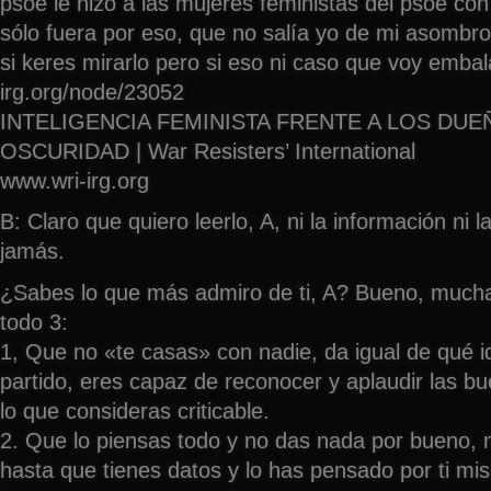
psoe le hizo a las mujeres feministas del psoe con
sólo fuera por eso, que no salía yo de mi asombro)
si keres mirarlo pero si eso ni caso que voy embal
irg.org/node/23052
INTELIGENCIA FEMINISTA FRENTE A LOS DUE
OSCURIDAD | War Resisters’ International
www.wri-irg.org
B: Claro que quiero leerlo, A, ni la información ni 
jamás.
¿Sabes lo que más admiro de ti, A? Bueno, mucha
todo 3:
1, Que no «te casas» con nadie, da igual de qué i
partido, eres capaz de reconocer y aplaudir las bue
lo que consideras criticable.
2. Que lo piensas todo y no das nada por bueno, n
hasta que tienes datos y lo has pensado por ti mi