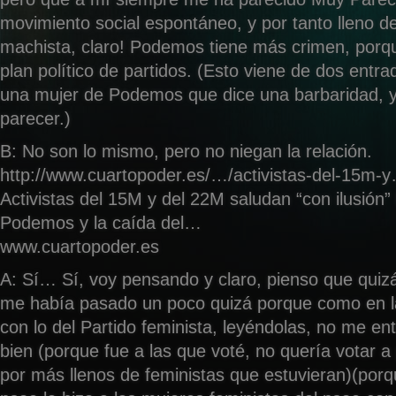
movimiento social espontáneo, y por tanto lleno d
machista, claro! Podemos tiene más crimen, porq
plan político de partidos. (Esto viene de dos entr
una mujer de Podemos que dice una barbaridad, y 
parecer.)
B: No son lo mismo, pero no niegan la relación.
http://www.cuartopoder.es/…/activistas-del-15m-
Activistas del 15M y del 22M saludan “con ilusión” 
Podemos y la caída del…
www.cuartopoder.es
A: Sí… Sí, voy pensando y claro, pienso que quiz
me había pasado un poco quizá porque como en l
con lo del Partido feminista, leyéndolas, no me e
bien (porque fue a las que voté, no quería votar a 
por más llenos de feministas que estuvieran)(porqu