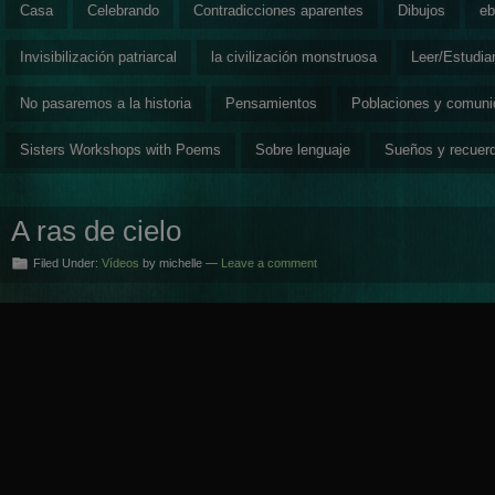
Casa
Celebrando
Contradicciones aparentes
Dibujos
eb
Invisibilización patriarcal
la civilización monstruosa
Leer/Estudia
No pasaremos a la historia
Pensamientos
Poblaciones y comun
Sisters Workshops with Poems
Sobre lenguaje
Sueños y recuer
A ras de cielo
Filed Under:
Vídeos
by michelle —
Leave a comment