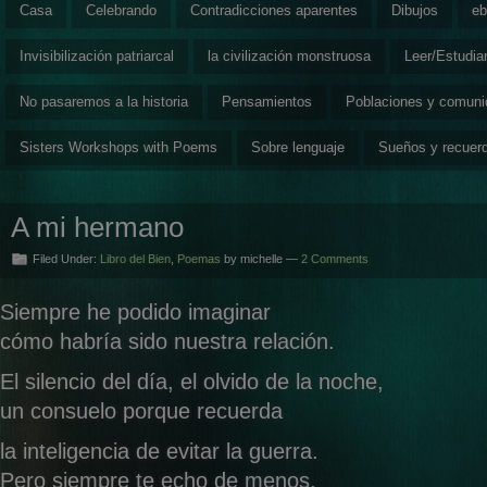
Casa
Celebrando
Contradicciones aparentes
Dibujos
eb
Invisibilización patriarcal
la civilización monstruosa
Leer/Estudia
No pasaremos a la historia
Pensamientos
Poblaciones y comun
Sisters Workshops with Poems
Sobre lenguaje
Sueños y recuer
A mi hermano
Filed Under:
Libro del Bien
,
Poemas
by michelle —
2 Comments
Siempre he podido imaginar
cómo habría sido nuestra relación.
El silencio del día, el olvido de la noche,
un consuelo porque recuerda
la inteligencia de evitar la guerra.
Pero siempre te echo de menos.