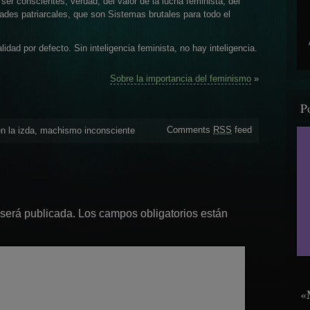
 ser conscientes, verdad, del valor de la lucha feminista, del
dades patriarcales, que son Sistemas brutales para todo el
 por defecto. Sin inteligencia feminista, no hay inteligencia.
Sobre la importancia del feminismo
»
P
Comments
RSS
feed
 la izda
,
machismo inconsciente
 será publicada.
Los campos obligatorios están
«