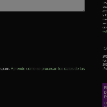
Una
Mar
exp
y l
me 
sol
dib
web
Gr
201
(oc
201
l spam.
Aprende cómo se procesan los datos de tus
¡Fe