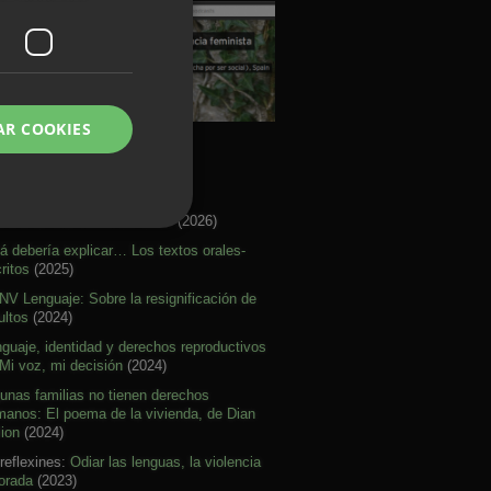
AR COOKIES
rtículos Activismo
re citar mal nuestras ideas
(2026)
á debería explicar… Los textos orales-
ritos
(2025)
V Lenguaje: Sobre la resignificación de
ultos
(2024)
guaje, identidad y derechos reproductivos
Mi voz, mi decisión
(2024)
unas familias no tienen derechos
anos: El poema de la vivienda, de Dian
lion
(2024)
reflexines:
Odiar las lenguas, la violencia
orada
(2023)