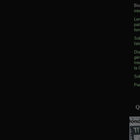
Bio
int
Le
pat
fem
Sob
fal
Día
gé
Int
la 
So
Pen
Q