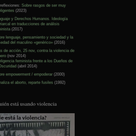
reflexiones:
Sobre rasgos de ser muy
eligentes
(2023)
nguaje y Derechos Humanos. Ideología
riarcal en traducciones de análisis
inista
(2017)
re lenguaje, pensamiento y sociedad y la
sedad del maculino «genérico»
(2016)
s de acción, 25 nov, contra la violencia de
nero
(nov 2014)
eligencia feminista frente a los Dueños de
Oscuridad
(abril 2014)
bre empowerment / empoderar
(2000)
aliza el aborto, reparte fusiles
(1992)
uién está usando violencia