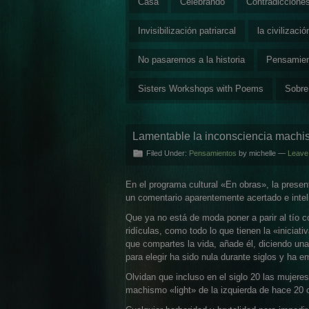
Casa
Celebrando
Contradiccione
Invisibilización patriarcal
la civilizaci
No pasaremos a la historia
Pensamie
Sisters Workshops with Poems
Sobre
Lamentable la inconsciencia machis
Filed Under:
Pensamientos
by michelle —
Leave
En el programa cultural «En obras», la presen
un comentario aparentemente acertado e inteli
Que ya no está de moda poner a parir al tío 
ridículas, como todo lo que tienen la «inicia
que compartes la vida, añade él, diciendo una
para elegir ha sido nula durante siglos y ha
Olvidan que incluso en el siglo 20 las mujere
machismo «light» de la izquierda de hace 20 