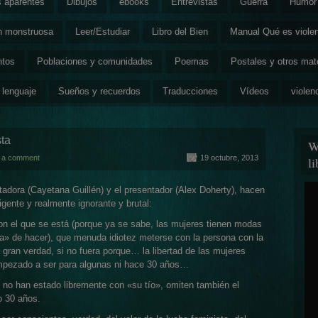
s aparentes
Dibujos
ebooks
Entrevistas
Guerra
Humor 
ón monstruosa
Leer/Estudiar
Libro del Bien
Manual Qué es viole
ntos
Poblaciones y comunidades
Poemas
Postales y otros mat
 lenguaje
Sueños y recuerdos
Traducciones
Vídeos
violen
ta
W
 a comment
19 octubre, 2013
l
tadora (Cayetana Guillén) y el presentador (Alex Doherty), hacen
gente y realmente ignorante y brutal:
con el que se está (porque ya se sabe, las mujeres tienen modas
tiva» de hacer), que menuda idiotez meterse con la persona con la
 gran verdad, si no fuera porque… la libertad de las mujeres
 empezado a ser para algunas ni hace 30 años…
s no han estado libremente con «su tío», omiten también el
o 30 años.