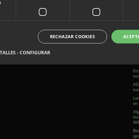
s
RECHAZAR COOKIES
ACEPT
A
TALLES - CONFIGURAR
Sob
Kiz
esc
ADN
ins
Len
en 
Alg
hum
Mil
Bio
ign