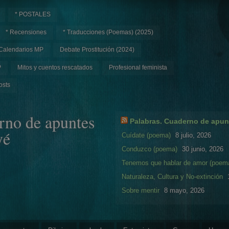
* POSTALES
* Recensiones
* Traducciones (Poemas) (2025)
Calendarios MP
Debate Prostitución (2024)
P
Mitos y cuentos rescatados
Profesional feminista
osts
rno de apuntes
Palabras. Cuaderno de apun
yé
Cuídate (poema)
8 julio, 2026
Conduzco (poema)
30 junio, 2026
Tenemos que hablar de amor (poem
Naturaleza, Cultura y No-extinción
Sobre mentir
8 mayo, 2026