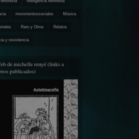
feminista
inteligencia feminista
ncia
movimientossociales
Música
eriales
Raro y Otros
Relatos
cia y noviolencia
eb de michelle renyé (links a
ibros publicados)