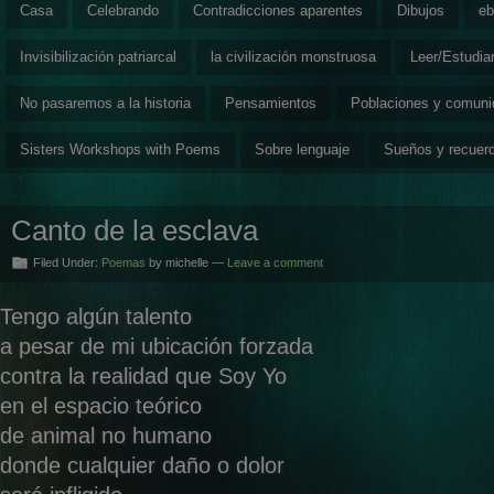
Casa
Celebrando
Contradicciones aparentes
Dibujos
eb
Invisibilización patriarcal
la civilización monstruosa
Leer/Estudia
No pasaremos a la historia
Pensamientos
Poblaciones y comun
Sisters Workshops with Poems
Sobre lenguaje
Sueños y recuer
Canto de la esclava
Filed Under:
Poemas
by michelle —
Leave a comment
Tengo algún talento
a pesar de mi ubicación forzada
contra la realidad que Soy Yo
en el espacio teórico
de animal no humano
donde cualquier daño o dolor