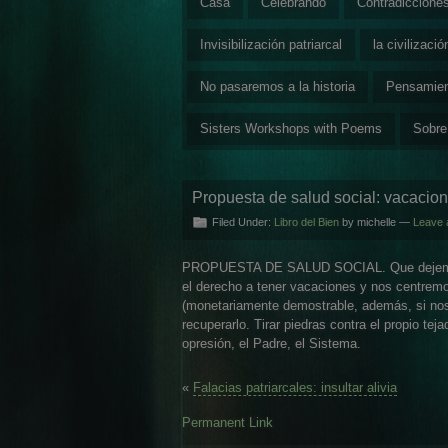
Casa
Celebrando
Contradiccione
Invisibilización patriarcal
la civilizaci
No pasaremos a la historia
Pensamie
Sisters Workshops with Poems
Sobre
Propuesta de salud social: vacacio
Filed Under:
Libro del Bien
by michelle —
Leave 
PROPUESTA DE SALUD SOCIAL. Que dejemos d
el derecho a tener vacaciones y nos centrem
(monetariamente demostrable, además, si nos 
recuperarlo. Tirar piedras contra el propio te
opresión, el Padre, el Sistema.
«
Falacias patriarcales: insultar alivia
Permanent Link