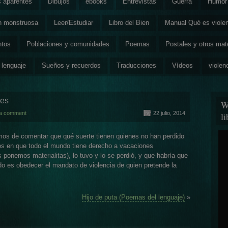
s aparentes
Dibujos
ebooks
Entrevistas
Guerra
Humor 
ón monstruosa
Leer/Estudiar
Libro del Bien
Manual Qué es viole
ntos
Poblaciones y comunidades
Poemas
Postales y otros mat
 lenguaje
Sueños y recuerdos
Traducciones
Vídeos
violen
nes
W
a comment
22 julio, 2014
l
e comentar que qué suerte tienen quienes no han perdido
os en que todo el mundo tiene derecho a vacaciones
ponemos materialitas), lo tuvo y lo se perdió, y que habría que
jado es obedecer el mandato de violencia de quien pretende la
Hijo de puta (Poemas del lenguaje)
»