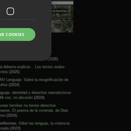
AR COOKIES
rtículos Activismo
re citar mal nuestras ideas
(2026)
á debería explicar… Los textos orales-
ritos
(2025)
V Lenguaje: Sobre la resignificación de
ultos
(2024)
guaje, identidad y derechos reproductivos
Mi voz, mi decisión
(2024)
unas familias no tienen derechos
anos: El poema de la vivienda, de Dian
lion
(2024)
reflexines:
Odiar las lenguas, la violencia
orada
(2023)