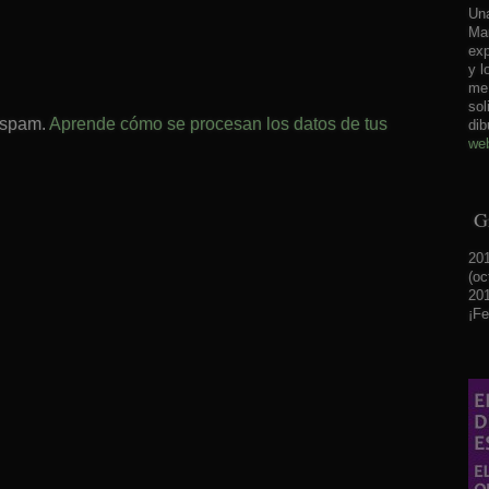
Una
Mar
exp
y l
me 
sol
l spam.
Aprende cómo se procesan los datos de tus
dib
web
Gr
201
(oc
201
¡Fe