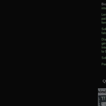
Bio
int
Le
pat
fem
Sob
fal
Día
gé
Int
la 
So
Pen
Q