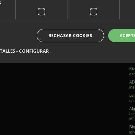
s
RECHAZAR COOKIES
ACEPT
A
TALLES - CONFIGURAR
Sob
Kiz
esc
ADN
ins
Len
en 
Alg
hum
Mil
Bio
ign