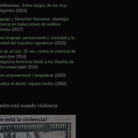
reflexiones:
Sobre rasgos de ser muy
eligentes
(2023)
nguaje y Derechos Humanos. Ideología
riarcal en traducciones de análisis
inista
(2017)
re lenguaje, pensamiento y sociedad y la
sedad del maculino «genérico»
(2016)
s de acción, 25 nov, contra la violencia de
nero
(nov 2014)
eligencia feminista frente a los Dueños de
Oscuridad
(abril 2014)
bre empowerment / empoderar
(2000)
aliza el aborto, reparte fusiles
(1992)
uién está usando violencia