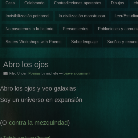
Casa
Celebrando
Contradicciones aparentes
Dibujos
eb
Invisibilización patriarcal
la civilización monstruosa
Leer/Estudia
No pasaremos a la historia
Pensamientos
Poblaciones y comun
Sisters Workshops with Poems
Sobre lenguaje
Sueños y recuer
Abro los ojos
Filed Under:
Poemas
by michelle —
Leave a comment
Abro los ojos y veo galaxias
Soy un universo en expansión
(O
contra la mezquindad
)
«
Todo lo que hago (Poema)