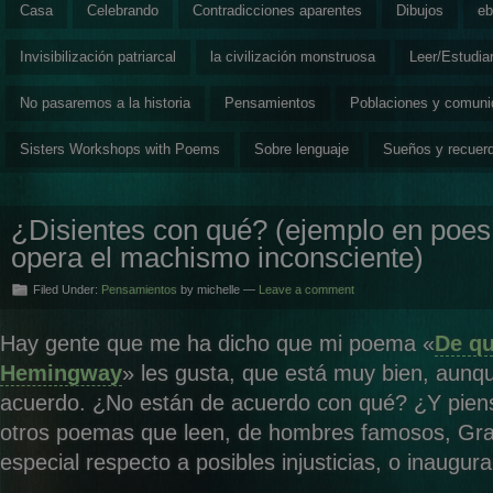
Casa
Celebrando
Contradicciones aparentes
Dibujos
eb
Invisibilización patriarcal
la civilización monstruosa
Leer/Estudia
No pasaremos a la historia
Pensamientos
Poblaciones y comun
Sisters Workshops with Poems
Sobre lenguaje
Sueños y recuer
¿Disientes con qué? (ejemplo en poe
opera el machismo inconsciente)
Filed Under:
Pensamientos
by michelle —
Leave a comment
Hay gente que me ha dicho que mi poema «
De qu
Hemingway
» les gusta, que está muy bien, aunq
acuerdo. ¿No están de acuerdo con qué? ¿Y pien
otros poemas que leen, de hombres famosos, Gr
especial respecto a posibles injusticias, o inaugu