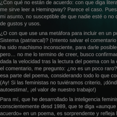
¿Con qué no están de acuerdo: con que diga liter
me sirve leer a Hemingway? Parece el caso. Pues
mi asunto, no susceptible de que nadie esté o no 
de gustos y usos.
¿O con que use una metáfora para incluir en un p
Sistema (patriarcal)? (Intento salvar el comentari
ha sido machismo inconsciente, para darle posible
pero… no me lo termino de creer, busco confirma
dada la velocidad tras la lectura del poema con l
el comentario, me pregunto: ¿no es un poco raro? 
esa parte del poema, considerando todo lo que co
(Ay! Si las feministas no tuviéramos criterio, ¡dónd
autoestima!, ¡el valor de nuestro trabajo!)
Para mí, que he desarrollado la inteligencia femin
conscientemente desd 1989, que te diga «aunque
acuerdo» en un poema, es sorprendente y refleja l