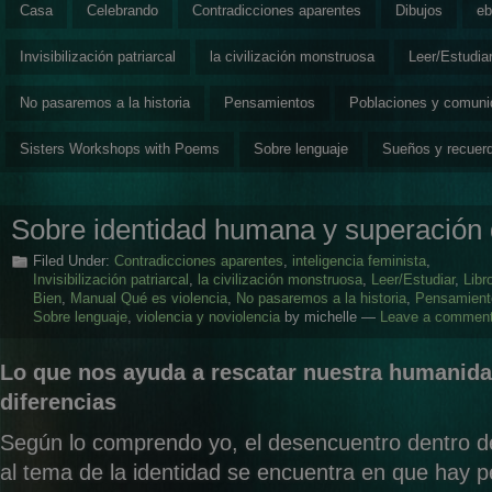
Casa
Celebrando
Contradicciones aparentes
Dibujos
eb
Invisibilización patriarcal
la civilización monstruosa
Leer/Estudia
No pasaremos a la historia
Pensamientos
Poblaciones y comun
Sisters Workshops with Poems
Sobre lenguaje
Sueños y recuer
Sobre identidad humana y superación 
Filed Under:
Contradicciones aparentes
,
inteligencia feminista
,
Invisibilización patriarcal
,
la civilización monstruosa
,
Leer/Estudiar
,
Libr
Bien
,
Manual Qué es violencia
,
No pasaremos a la historia
,
Pensamient
Sobre lenguaje
,
violencia y noviolencia
by michelle —
Leave a commen
Lo que nos ayuda a rescatar nuestra humanida
diferencias
Según lo comprendo yo, el desencuentro dentro d
al tema de la identidad se encuentra en que hay 