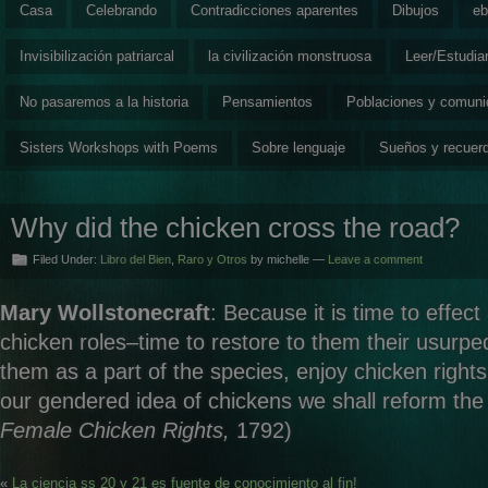
Casa
Celebrando
Contradicciones aparentes
Dibujos
eb
Invisibilización patriarcal
la civilización monstruosa
Leer/Estudia
No pasaremos a la historia
Pensamientos
Poblaciones y comun
Sisters Workshops with Poems
Sobre lenguaje
Sueños y recuer
Why did the chicken cross the road?
Filed Under:
Libro del Bien
,
Raro y Otros
by michelle —
Leave a comment
Mary Wollstonecraft
: Because it is time to effect
chicken roles–time to restore to them their usurpe
them as a part of the species, enjoy chicken rights
our gendered idea of chickens we shall reform the 
Female Chicken Rights,
1792)
«
La ciencia ss 20 y 21 es fuente de conocimiento al fin!