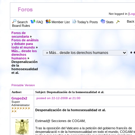
Not logged in [
Log
Back 
Search
FAQ
Member List
Today's Posts
Stats
Board Rules
Foros de
secundaria
»
Foros de análisis
y debate para
todo el mundo
»
Más... desde los
derechos
humanos
»
Despenalización
de la
homosexualidad
et al.
Printable Version
Author:
Subject: Despenalización de la homosexualidad et al.
Grupo2x2
posted on 22-12-2008 at 21:00
Super
Administrator
Despenalización de la homosexualidad et al.
Estimad@ Secciones de COGAM,
Tras la oposición del Vaticano a la petición del gobierno francés de
despenalizació n de la homosexualidad en todo el mundo, COGAM t