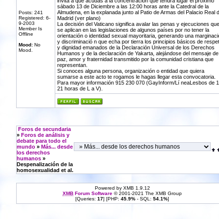
invita a que acudas a la concentración que tendrá lugar el próximo
sábado 13 de Diciembre a las 12:00 horas ante la Catedral de la
Almudena, en la explanada junto al Patio de Armas del Palacio Real 
Posts: 241
Registered: 6-
Madrid (ver plano)
9-2003
La decisión del Vaticano significa avalar las penas y ejecuciones qu
Member Is
se aplican en las legislaciones de algunos países por no tener la
Offline
orientación o identidad sexual mayoritaria, generando una marginaci
y discriminació n que echa por tierra los principios básicos de respe
Mood:
No
y dignidad emanados de la Declaración Universal de los Derechos
Mood.
Humanos y de la declaración de Yakarta, alejándose del mensaje de
paz, amor y fraternidad transmitido por la comunidad cristiana que
representan.
Si conoces alguna persona, organización o entidad que quiera
sumarse a este acto te rogamos le hagas llegar esta convocatoria.
Para mayor información 915 230 070 (GayInform/Lí neaLesbos de 1
21 horas de L a V).
Foros de secundaria
»
Foros de análisis y
debate para todo el
mundo
»
Más... desde
los derechos
humanos
»
Despenalización de la
homosexualidad et al.
Powered by XMB 1.9.12
XMB
Forum Software
© 2001-2021 The XMB Group
[Queries:
17
] [PHP:
45.9%
- SQL:
54.1%
]