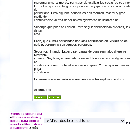
mercenarismo, al morbo, por tratar de explicar las cosas de otro mo
Esta claro que este blog no es periodismo y que no he ido a la facult
de
periodismo. Pero algunos periodistas con facultad, master y gran
medio de
comunicación detrás deberían avergonzarse de llamarse así.
Supongo que por eso cobran. Para seguir obedeciendo ordenes, la 
de su
amo.
Enfín, que cuatro periodistas han sido acribillados en Kirkurk no es
noticia, porque no son blancos europeos.
Seguimos filmando. Espero ser capaz de conseguir algo diferente.
Diferente
y bueno. Soy libre, no me debo a nadie. He encontrado a alguien qu
no
condiciona ni mis contenidos ni mis enfoques. Y creo que eso no se
paga
con dinero.
Esperemos no despertarnos manana con otra explosion en Erbil.
Alberto Arce
Foros de secundaria
»
Foros de análisis y
debate para todo el
mundo
»
Más... desde
el pacifismo
» Más