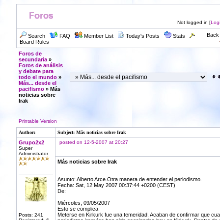
Not logged in [
Log
Back 
Search
FAQ
Member List
Today's Posts
Stats
Board Rules
Foros de
secundaria
»
Foros de análisis
y debate para
todo el mundo
»
Más... desde el
pacifismo
» Más
noticias sobre
Irak
Printable Version
Author:
Subject: Más noticias sobre Irak
Grupo2x2
posted on 12-5-2007 at 20:27
Super
Administrator
Más noticias sobre Irak
Asunto: Alberto Arce.Otra manera de entender el periodismo.
Fecha: Sat, 12 May 2007 00:37:44 +0200 (CEST)
De:
Miércoles, 09/05/2007
Esto se complica
Meterse en Kirkurk fue una temeridad. Acaban de confirmar que cua
Posts: 241