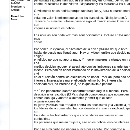
Registered: 6-
periodistas iraquíes han sido asesinados hoy en Kirkurk. Dentro de 
9-2003
coche. Ni siquiera lo detuvieron. Dispararon y los mataron a los cuat
Member Is
Offline
Obviamente no es noticia porque son iraquíes y, para nuestros medi
sus
Mood:
No
vidas no valen lo mismo que las de los blanquitos. Ni siquiera en Al
Mood.
Jazeera. Si a mi me hubiese pasado algo, el mundo entero lo sabría.
son
iraquíes ni siquiera es noticia.
Las noticias son cada vez mas sensacionalistas. Incluso en los med
mas
serios.
Por poner un ejemplo, el asesinato de la chica yazidia del que llevo
hablando desde que llegué aquí. Hay un video horrible que decido n
colgar
en el blog porque no aporta nada. Y mueren mujeres a cientos en Ira
Los
medios deciden recoger el asesinato con las imágenes sangrientas 
mismo. Pero podían haber informado de la movilizacion de la socied
civil
en el Kurdistán contra los asesinatos de honor. Podrían, pero eso n
interesa. Interesa la sangre, el detalle, el morbo. No interesa la
sociedad civil, no interesa la ó, no lo que invita a pensar.
Y sí, los periodistas sabrán construir frases segun el manual. Pero
describir a los yazidios (El País digital) como gentes que no pueden
comer lechuga y adoran al demonio y omitir que existen
organizaciones de
mujeres yazidias que trabajan contra los asesinatos y la violencia, q
los líderes de la comunidad han condenado el crimen y explicado qu
se
trata de un hecho bárbaro y que como líderes no quieren en su
confesión a
las personas que matan mujeres, eso no es noticia, eso no interesa.
Por eso a mi nadie me pagará nunca por escribir. Por negarme al