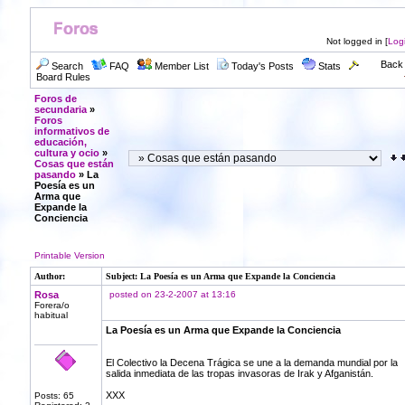
Not logged in [
Log
Back 
Search
FAQ
Member List
Today's Posts
Stats
Board Rules
Foros de
secundaria
»
Foros
informativos de
educación,
cultura y ocio
»
Cosas que están
pasando
» La
Poesía es un
Arma que
Expande la
Conciencia
Printable Version
Author:
Subject: La Poesía es un Arma que Expande la Conciencia
Rosa
posted on 23-2-2007 at 13:16
Forera/o
habitual
La Poesía es un Arma que Expande la Conciencia
El Colectivo la Decena Trágica se une a la demanda mundial por la
salida inmediata de las tropas invasoras de Irak y Afganistán.
XXX
Posts: 65