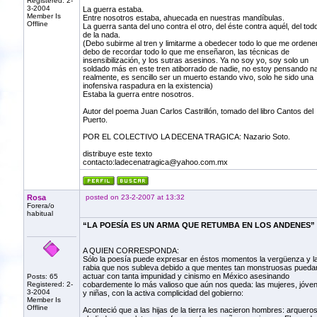
Registered: 2-
3-2004
La guerra estaba.
Member Is
Entre nosotros estaba, ahuecada en nuestras mandíbulas.
Offline
La guerra santa del uno contra el otro, del éste contra aquél, del tod
de la nada.
(Debo subirme al tren y limitarme a obedecer todo lo que me ordene
debo de recordar todo lo que me enseñaron, las técnicas de
insensibilización, y los sutras asesinos. Ya no soy yo, soy solo un
soldado más en este tren atiborrado de nadie, no estoy pensando n
realmente, es sencillo ser un muerto estando vivo, solo he sido una
inofensiva raspadura en la existencia)
Estaba la guerra entre nosotros.
Autor del poema Juan Carlos Castrillón, tomado del libro Cantos del
Puerto.
POR EL COLECTIVO LA DECENA TRAGICA: Nazario Soto.
distribuye este texto
contacto:ladecenatragica@yahoo.com.mx
Rosa
posted on 23-2-2007 at 13:32
Forera/o
habitual
“LA POESÍA ES UN ARMA QUE RETUMBA EN LOS ANDENES”
A QUIEN CORRESPONDA:
Sólo la poesía puede expresar en éstos momentos la vergüenza y l
rabia que nos subleva debido a que mentes tan monstruosas pueda
actuar con tanta impunidad y cinismo en México asesinando
Posts: 65
Registered: 2-
cobardemente lo más valioso que aún nos queda: las mujeres, jóve
3-2004
y niñas, con la activa complicidad del gobierno:
Member Is
Offline
Aconteció que a las hijas de la tierra les nacieron hombres: arqueros