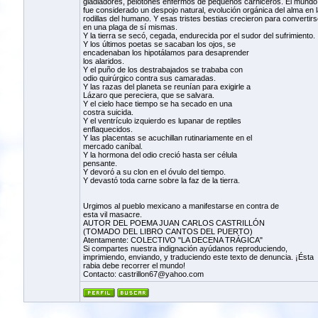
gladiadores, pelotones enfermos de pequeños carniceros. El mundo
fue considerado un despojo natural, evolución orgánica del alma en 
rodillas del humano. Y esas tristes bestias crecieron para convertirs
en una plaga de sí mismas.
Y la tierra se secó, cegada, endurecida por el sudor del sufrimiento.
Y los últimos poetas se sacaban los ojos, se
encadenaban los hipotálamos para desaprender
los alaridos.
Y el puño de los destrabajados se trababa con
odio quirúrgico contra sus camaradas.
Y las razas del planeta se reunían para exigirle a
Lázaro que pereciera, que se salvara.
Y el cielo hace tiempo se ha secado en una
costra suicida.
Y el ventrículo izquierdo es lupanar de reptiles
enflaquecidos.
Y las placentas se acuchillan rutinariamente en el
mercado caníbal.
Y la hormona del odio creció hasta ser célula
pensante.
Y devoró a su clon en el óvulo del tiempo.
Y devastó toda carne sobre la faz de la tierra.
Urgimos al pueblo mexicano a manifestarse en contra de
esta vil masacre.
AUTOR DEL POEMA JUAN CARLOS CASTRILLÓN
(TOMADO DEL LIBRO CANTOS DEL PUERTO)
Atentamente: COLECTIVO "LA DECENA TRÁGICA"
Si compartes nuestra indignación ayúdanos reproduciendo,
imprimiendo, enviando, y traduciendo este texto de denuncia. ¡Ésta
rabia debe recorrer el mundo!
Contacto: castrillon67@yahoo.com