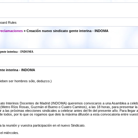
oard Rules
 reclamaciones
» Creación nuevo sindicato gente interina - INDOMA
 gente interina - INDOMA
nte interina - INDOMA
 deben ser hombres sólo, deduzco.)
icato Interinos Docentes de Madrid (INDOMA) queremos convocaros a una Asamblea a celebrar e
 (Metro Ríos Rosas, Guzmán el Bueno o Cuatro Caminos), a las 18 horas, para presentar la pr
a las próximas elecciones sindicales a celebrar antes del fin del presente año. Para llegar
n de todos, por lo que os rogamos que deis la máxima difusión a esta convocatoria entre vu
la reunión y vuestra participación en el nuevo Sindicato.
el miércoles.