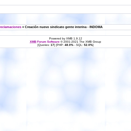
 reclamaciones
» Creación nuevo sindicato gente interina - INDOMA
Powered by XMB 1.9.12
XMB
Forum Software
© 2001-2021 The XMB Group
[Queries:
17
] [PHP:
48.0%
- SQL:
52.0%
]