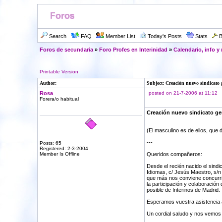
Search
FAQ
Member List
Today's Posts
Stats
B
Foros de secundaria
»
Foro Profes en Interinidad
»
Calendario, info y
Printable Version
Author:
Subject: Creación nuevo sindicato
Rosa
posted on 21-7-2006 at 11:12
Forera/o habitual
Creación nuevo sindicato ge
(El masculino es de ellos, que
---
Posts: 65
Registered: 2-3-2004
Member Is Offline
Queridos compañeros:
Desde el recién nacido el sind
Idiomas, c/ Jesús Maestro, s/n
que más nos conviene concurrir 
la participación y colaboració
posible de Interinos de Madrid.
Esperamos vuestra asistencia a 
Un cordial saludo y nos vemos 