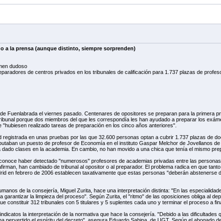
lgo a la prensa (aunque distinto, siempre sorprenden)
amen dudoso
aradores de centros privados en los tribunales de calificación para 1.737 plazas de profeso
o de Fuenlabrada el viernes pasado. Centenares de opositores se preparan para la primera pr
ribunal porque dos miembros del que les correspondía les han ayudado a preparar los exáme
 "hubiesen realizado tareas de preparación en los cinco años anteriores".
ad registrada en unas pruebas por las que 32.600 personas optan a cubrir 1.737 plazas de do
putaban un puesto de profesor de Economía en el instituto Gaspar Melchor de Jovellanos de
dado clases en la academia. En cambio, no han movido a una chica que tenía el mismo prep
conoce haber detectado "numerosos" profesores de academias privadas entre las personas e
irman, han cambiado de tribunal al opositor o al preparador. El problema radica en que tant
rid en febrero de 2006 establecen taxativamente que estas personas "deberán abstenerse de
nos de la consejería, Miguel Zurita, hace una interpretación distinta: "En las especialidad
 garantizar la limpieza del proceso". Según Zurita, el "ritmo" de las oposiciones obliga al de
 constituir 312 tribunales con 5 titulares y 5 suplentes cada uno y terminar el proceso a fina
ndicatos la interpretación de la normativa que hace la consejería. "Debido a las dificultade
 ha pervertido el espíritu del decreto", asegura Eduardo Sabina, de UGT. Según el abogado d