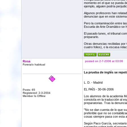
momento en el que se pueda dem
ejemplo, alguien podría perjudi
Algunos profesores han relatado
denuncian que en este sistema 
Pero la contaminación entre las
Escuela de Arte Dramático se h
El pasado lunes, el tribunal c
prepararlo.
Otras denuncias recibidas por 
cuatro folios), o la escasa rela
Rosa
posted on 2-7-2006 at 03:06
Forera/o habitual
La prueba de inglés se repet
L. D. - Madrid
EL PAÍS - 30-06-2006
Posts: 65
Registered: 2-3-2004
Member Is Offline
Los alumnos de la academia Mag
consistía en la traducción al e
preparatorias. Tras la denuncia
"No se dan cuenta de lo que sup
preferible que no se contabiliza
cosas siempre pasa con esta a
Según Paco García, secretario 
sospecha sobre todo el proceso"