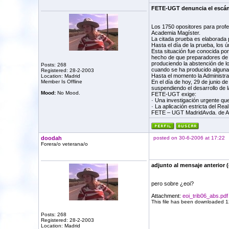
FETE-UGT denuncia el escánd
Los 1750 opositores para profes
Academia Magíster.
La citada prueba es elaborada p
Hasta el día de la prueba, los 
Esta situación fue conocida p
hecho de que preparadores de op
produciendo la abstención de lo
Posts: 268
cuando se ha producido alguna
Registered: 28-2-2003
Hasta el momento la Administra
Location: Madrid
Member Is Offline
En el día de hoy, 29 de junio d
suspendiendo el desarrollo de l
Mood:
No Mood.
FETE-UGT exige:
· Una investigación urgente qu
· La aplicación estricta del R
FETE – UGT MadridAvda. de Amé
doodah
posted on 30-6-2006 at 17:22
Forera/o veterana/o
adjunto al mensaje anterior 
pero sobre ¿eoi?
Attachment:
eoi_trib06_abs.pdf
This file has been downloaded 1
Posts: 268
Registered: 28-2-2003
Location: Madrid