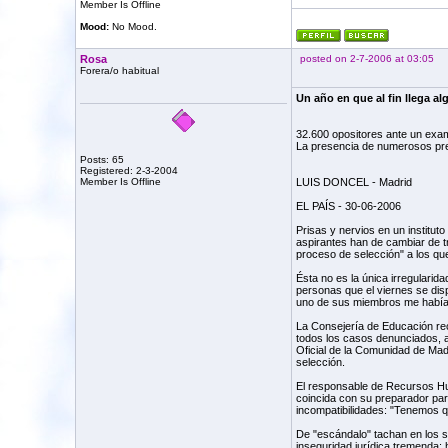
Member Is Offline
Mood:
No Mood.
Rosa
posted on 2-7-2006 at 03:05
Forera/o habitual
Un año en que al fin llega a
32.600 opositores ante un ex
La presencia de numerosos prep
Posts: 65
Registered: 2-3-2004
Member Is Offline
LUIS DONCEL - Madrid
EL PAÍS - 30-06-2006
Prisas y nervios en un institut
aspirantes han de cambiar de t
proceso de selección" a los que
Ésta no es la única irregularid
personas que el viernes se dis
uno de sus miembros me había 
La Consejería de Educación re
todos los casos denunciados, af
Oficial de la Comunidad de Mad
selección.
El responsable de Recursos Huma
coincida con su preparador para
incompatibilidades: "Tenemos que
De "escándalo" tachan en los si
inseguridad jurídica tremenda;