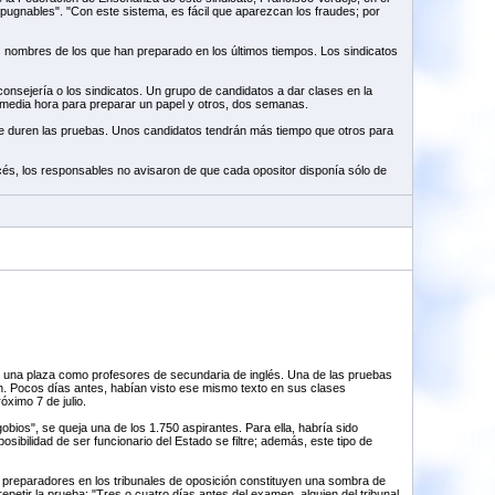
ugnables". "Con este sistema, es fácil que aparezcan los fraudes; por
os nombres de los que han preparado en los últimos tiempos. Los sindicatos
consejería o los sindicatos. Un grupo de candidatos a dar clases en la
media hora para preparar un papel y otros, dos semanas.
que duren las pruebas. Unos candidatos tendrán más tiempo que otros para
és, los responsables no avisaron de que cada opositor disponía sólo de
a una plaza como profesores de secundaria de inglés. Una de las pruebas
th. Pocos días antes, habían visto ese mismo texto en sus clases
óximo 7 de julio.
bios", se queja una de los 1.750 aspirantes. Para ella, habría sido
osibilidad de ser funcionario del Estado se filtre; además, este tipo de
 preparadores en los tribunales de oposición constituyen una sombra de
epetir la prueba: "Tres o cuatro días antes del examen, alguien del tribunal