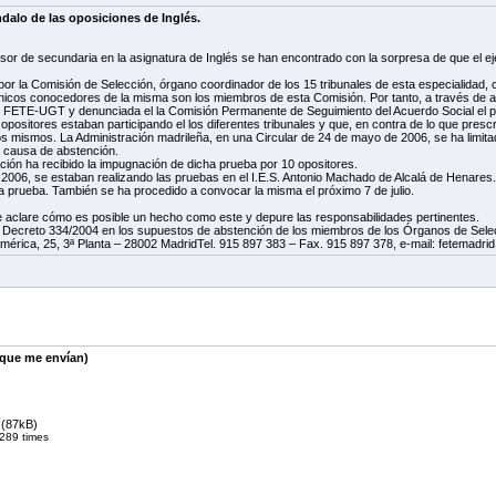
alo de las oposiciones de Inglés.
or de secundaria en la asignatura de Inglés se han encontrado con la sorpresa de que el ejer
or la Comisión de Selección, órgano coordinador de los 15 tribunales de esta especialidad, c
únicos conocedores de la misma son los miembros de esta Comisión. Por tanto, a través de alg
or FETE-UGT y denunciada el la Comisión Permanente de Seguimiento del Acuerdo Social el 
ositores estaban participando el los diferentes tribunales y que, en contra de lo que prescri
s mismos. La Administración madrileña, en una Circular de 24 de mayo de 2006, se ha limitad
 causa de abstención.
ción ha recibido la impugnación de dicha prueba por 10 opositores.
e 2006, se estaban realizando las pruebas en el I.E.S. Antonio Machado de Alcalá de Henares.
a prueba. También se ha procedido a convocar la misma el próximo 7 de julio.
e aclare cómo es posible un hecho como este y depure las responsabilidades pertinentes.
eal Decreto 334/2004 en los supuestos de abstención de los miembros de los Órganos de Sele
rica, 25, 3ª Planta – 28002 MadridTel. 915 897 383 – Fax. 915 897 378, e-mail: fetemadri
(que me envían)
(87kB)
289 times