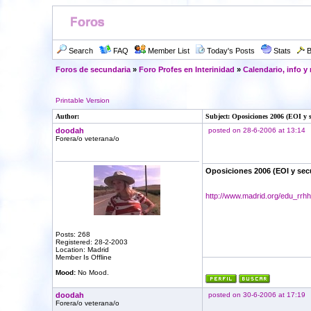
Search
FAQ
Member List
Today's Posts
Stats
B
Foros de secundaria
»
Foro Profes en Interinidad
»
Calendario, info y
Printable Version
Author:
Subject: Oposiciones 2006 (EOI y 
doodah
posted on 28-6-2006 at 13:14
Forera/o veterana/o
Oposiciones 2006 (EOI y sec
http://www.madrid.org/edu_rrhh
Posts: 268
Registered: 28-2-2003
Location: Madrid
Member Is Offline
Mood:
No Mood.
doodah
posted on 30-6-2006 at 17:19
Forera/o veterana/o