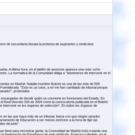
res de secundaria desata la protesta de aspirantes y sindicatos
ueba. A última hora, en el tablón de anuncios aparece una nota: ocho
nes. La normativa de la Comunidad obliga a "abstenerse de intervenir en el
centes en Madrid. Natalia (nombre ficticio) es una de las más de 500
 Fuenlabrada. "Esto es un caos; a mí me han cambiado de tribunal porque
arador", protestaba.
ncargadas de decidir quién se convierte en funcionario del Estado. En
o el Real Decreto 334 de 2004 como la convocatoria publicada en el Boletín
 intervenir en los órganos de selección". En todos los órganos de
es en las que haya más de un tribunal, basta con que ningún opositor
partamento de Educación a ser menos estrictos a la hora de fijar las
les de junio".
s que tiene para encontrar gente, la Comunidad de Madrid está creando una
e la Federación de Enseñanza de este sindicato, Francisco Verdejo, en el