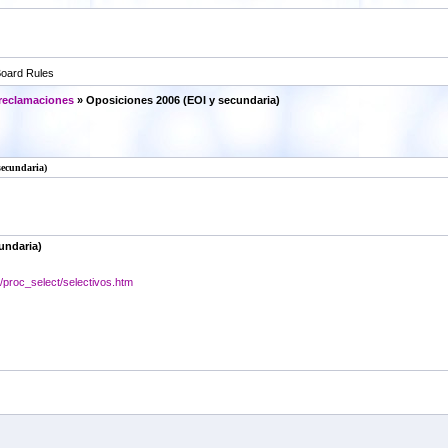
oard Rules
 reclamaciones
» Oposiciones 2006 (EOI y secundaria)
secundaria)
undaria)
/proc_select/selectivos.htm