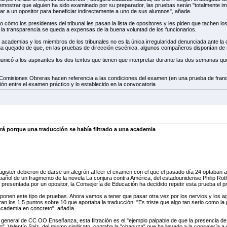
ostrar que alguien ha sido examinado por su preparador, las pruebas serán "totalmente imp
car a un opositor para beneficiar indirectamente a uno de sus alumnos", añade.
 cómo los presidentes del tribunal les pasan la lista de opositores y les piden que tachen l
la transparencia se queda a expensas de la buena voluntad de los funcionarios.
 academias y los miembros de los tribunales no es la única irregularidad denunciada ante la 
a quejado de que, en las pruebas de dirección escénica, algunos compañeros disponían de 
omunicó a los aspirantes los dos textos que tienen que interpretar durante las dos semanas 
Comisiones Obreras hacen referencia a las condiciones del examen (en una prueba de franc
ción entre el examen práctico y lo establecido en la convocatoria
irá porque una traducción se había filtrado a una academia
ister debieron de darse un alegrón al leer el examen con el que el pasado día 24 optaban 
spañol de un fragmento de la novela La conjura contra América, del estadounidense Philip Ro
 presentada por un opositor, la Consejería de Educación ha decidido repetir esta prueba el pr
onen este tipo de pruebas. Ahora vamos a tener que pasar otra vez por los nervios y los ago
ran los 1,5 puntos sobre 10 que aportaba la traducción. "Es triste que algo tan serio como la p
cademia en concreto", añadía.
general de CC OO Enseñanza, esta filtración es el "ejemplo palpable de que la presencia de
. Valentín Saiz, del mismo sindicato, contaba la "chapuza" que ha llevado a la consejería a r