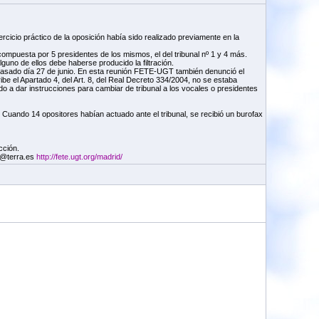
cicio práctico de la oposición había sido realizado previamente en la
ompuesta por 5 presidentes de los mismos, el del tribunal nº 1 y 4 más.
uno de ellos debe haberse producido la filtración.
pasado día 27 de junio. En esta reunión FETE-UGT también denunció el
be el Apartado 4, del Art. 8, del Real Decreto 334/2004, no se estaba
o a dar instrucciones para cambiar de tribunal a los vocales o presidentes
 Cuando 14 opositores habían actuado ante el tribunal, se recibió un burofax
cción.
d@terra.es
http://fete.ugt.org/madrid/