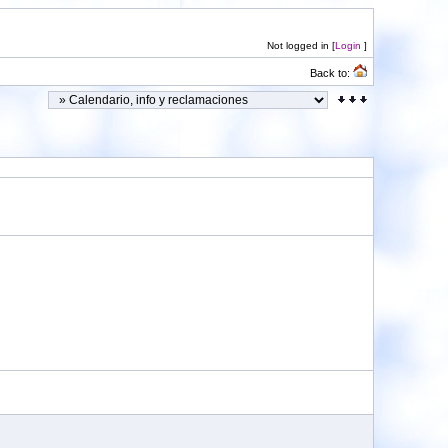
Not logged in [
Login
]
Back to: