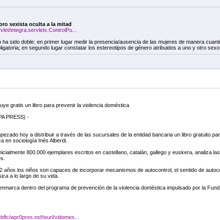
ro sexista oculta a la mitad
et/integra.servlets.ControlPu...
ón ha sido doble: en primer lugar medir la presencia/ausencia de las mujeres de manera cuantit
igatoria; en segundo lugar constatar los estereotipos de género atribuidos a uno y otro sexo a
uye gratis un libro para prevenir la violencia doméstica
A PRESS) -
zado hoy a distribuir a través de las sucursales de la entidad bancaria un libro gratuito para
a en sociología Inés Alberdi.
n inicialmente 800.000 ejemplares escritos en castellano, catalán, gallego y euskera, analiza 
s.
2 años los niños son capaces de incorporar mecanismos de autocontrol, el sentido de autocr
sica a lo largo de su vida.
e enmarca dentro del programa de prevención de la violencia doméstica impulsado por la Funda
bflc/wpr0pres.nsf/wurl/vidomes...