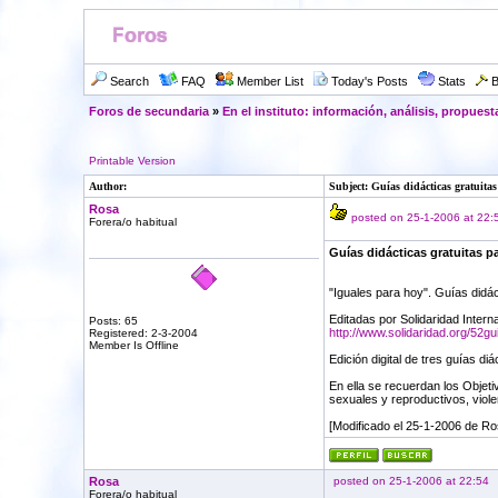
Search
FAQ
Member List
Today's Posts
Stats
B
Foros de secundaria
»
En el instituto: información, análisis, propuest
Printable Version
Author:
Subject: Guías didácticas gratuita
Rosa
posted on 25-1-2006 at 22:
Forera/o habitual
Guías didácticas gratuitas p
"Iguales para hoy". Guías didá
Editadas por Solidaridad Intern
Posts: 65
http://www.solidaridad.org/52gu
Registered: 2-3-2004
Member Is Offline
Edición digital de tres guías d
En ella se recuerdan los Objeti
sexuales y reproductivos, viole
[Modificado el 25-1-2006 de Ro
Rosa
posted on 25-1-2006 at 22:54
Forera/o habitual