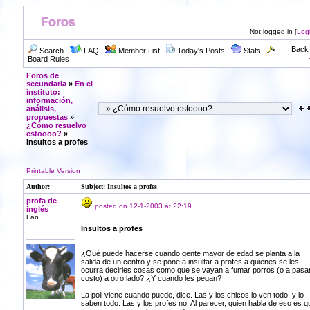
Not logged in [
Log
Back 
Search
FAQ
Member List
Today's Posts
Stats
Board Rules
Foros de
secundaria
»
En el
instituto:
información,
análisis,
propuestas
»
¿Cómo resuelvo
estoooo?
»
Insultos a profes
Printable Version
Author:
Subject: Insultos a profes
profa de
posted on 12-1-2003 at 22:19
inglés
Fan
Insultos a profes
¿Qué puede hacerse cuando gente mayor de edad se planta a la
salida de un centro y se pone a insultar a profes a quienes se les
ocurra decirles cosas como que se vayan a fumar porros (o a pasa
costo) a otro lado? ¿Y cuando les pegan?
La poli viene cuando puede, dice. Las y los chicos lo ven todo, y lo
saben todo. Las y los profes no. Al parecer, quien habla de eso es q