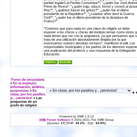
partido legalizó al Partido Comunista?"; "¿quién fue José Anton
Primo de Rivera"; "¿quién trajo, educó, formó y coronó al actua
Rey?"; "¿quiénes fueron los grises?"; ¿quién fue el último
presidente de la República?"; "¿cuántos años duró la Guerra
Civil?"; "¿quién fue el último presidente de la dictadura de
Franco?".
"Creemos que para nada en una clase de religión se debe
exponer a los chicos y chicas del instituto temas como éstos 
nada tienen que ver con la asignatura, ya que pensamos que 
trata de una utilización absolutamente dirigida por la que
expresamos nuestro absoluto rechazo", manifestó el edil. Los
responsables municipales y los padres de los alumnos espera
una explicación del profesor y una respuesta de la Delegación
Educación.
Foros de secundaria
»
En el instituto:
información, análisis,
propuestas
»
En
clase, por los pasillos
y... ¡servicios!
» Las
preguntas de un
profe de religión
Powered by XMB 1.9.12
XMB
Forum Software
© 2001-2021 The XMB Group
[Queries:
17
] [PHP:
45.2%
- SQL:
54.8%
]