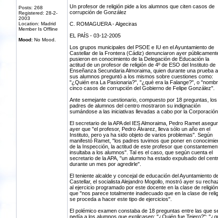
Un profesor de religión pide a los alumnos que citen casos de
Posts: 268
corrupción de González
Registered: 28-2-
2003
Location: Madrid
C. ROMAGUERA - Algeciras
Member Is Offline
EL PAÍS - 03-12-2005
Mood:
No Mood.
Los grupos municipales del PSOE e IU en el Ayuntamiento de
Castellar de la Frontera (Cádiz) denunciaron ayer públicament
pusieron en conocimiento de la Delegación de Educación la
actitud de un profesor de religión de 4º de ESO del Instituto de
Enseñanza Secundaria Almoraima, quien durante una prueba a
sus alumnos preguntó a los mismos sobre cuestiones como:
"¿Quién era La Pasionaria?", "¿qué era la Falange?", o "nomb
cinco casos de corrupción del Gobierno de Felipe González".
Ante semejante cuestionario, compuesto por 18 preguntas, los
padres de alumnos del centro mostraron su indignación
sumándose a las iniciativas llevadas a cabo por la Corporación
El secretario de la APA del IES Almoraima, Pedro Ramet asegu
ayer que "el profesor, Pedro Álvarez, lleva sólo un año en el
Instituto, pero ya ha sido objeto de varios problemas". Según
manifestó Ramet, "los padres tuvimos que poner en conocimie
de la Inspección, la actitud de este profesor que constantemen
insultaba a los alumnos". Tal es el caso, que según cuenta el
secretario de la APA, "un alumno ha estado expulsado del cent
durante un mes por agredirle".
El teniente alcalde y concejal de educación del Ayuntamiento d
Castellar, el socialista Alejandro Mogollo, mostró ayer su recha
al ejercicio programado por este docente en la clase de religió
que "nos parece totalmente inadecuado que en la clase de relig
se proceda a hacer este tipo de ejercicios".
El polémico examen constaba de 18 preguntas entre las que s
pedía a los alumnos que explicasen: "¿Quién fue Tejero?"; "¿q