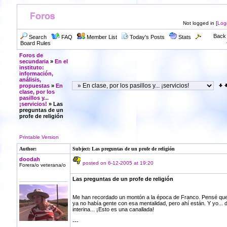
Not logged in [
Log
Back 
Search
FAQ
Member List
Today's Posts
Stats
Board Rules
Foros de
secundaria
»
En el
instituto:
información,
análisis,
propuestas
»
En
clase, por los
pasillos y...
¡servicios!
» Las
preguntas de un
profe de religión
Printable Version
Author:
Subject: Las preguntas de un profe de religión
doodah
posted on 6-12-2005 at 19:20
Forera/o veterana/o
Las preguntas de un profe de religión
Me han recordado un montón a la época de Franco. Pensé qu
ya no había gente con esa mentalidad, pero ahí están. Y yo... 
interina... ¡Esto es una canallada!
---