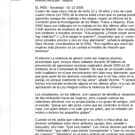
ANA ALFAGEME - Madrid
EL PAÍS - Sociedad - 01-12-2005
Cuatro de cada cinco chicas de entre 12 y 18 años y tres de cada
cuatro chicos (un 75%) de la misma edad creen que su pareja pued
quererles aunque les maltrate o les pegue, según un informe de la
Comisión para la Investigación de los Malos Tratos a Mujeres. Esta
ONG basa sus hallazgos en su trabajo en los dos últimos años con
2.600 alumnos de institutos de la Comunidad de Madrid. Sus resulta
son similares a estudios previos. "A la pregunta '¿Puede existir amor
hay maltrato?' o '¿Si te pegan te quieren?', responden que sí, como 
otros estudios previos y eso es muy alarmante", señala la abogada
Sara Vicente, coordinadora de la ONG. "Eso significa que entre las
mujeres más jóvenes no se cambia el modelo de relación que
tenemos".
El informe La violencia de género entre las mujeres jóvenes,
presentado ayer, incluye datos hallados durante 28 talleres de
prevención de agresiones sexistas realizados desde 2003 en 28
institutos de la Comunidad de Madrid. "Se trata de un estudio sobre
todo cualitativo en el que encontramos otro dato muy alarmante, que
que gran parte de los alumnos consideran que si no hay celos en la
pareja, es porque realmente no hay amor", añade Vicente. "Y tampo
hemos encontrado evolución alguna en los últimos años, ni a raíz de
aprobación de la Ley Integral contra la Violencia de Género".
Los estudiantes, en los talleres, son capaces de identificar situacio
de discriminación hacia las mujeres, pero cuando valoran las
relaciones afectivas con su propia pareja o su grupo de amigos, señ
el estudio, "pasan por alto actos como que les controlen el móvil, la
ropa, con quien deben o no salir, que les griten, que se enfaden sin
motivo o incluso los pequeños golpes".
Cuando se les pedía que valorasen a su chico o chica ideal, las
jóvenes señalaban entre otros atributos (guapo, listo, amable o
educado), otro más: "Que sea malote". Los chicos desean que ella 
"ninfómana", "que utilice ropa interior transparente" o "que no me p
los cuernos". "Simpática" es el único atributo de carácter que nombr