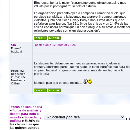
Ellos describen a la mujer "claramente como objeto sexual, y muy
influida por la pornografía", señala el estudio.
La organización presentó ayer la campaña El amor no duele, que
persigue sensibilizar a la juventud para prevenir comportamientos
violentos, junto con Coca Cola y Body Shop. Otros datos que se
señalaron ayer fueron: "Un 32,1 % de los chicos y un 14,4% de las
chicas considera normal que un chico obligue a su novia a mantene
relaciones sexuales con él en alguna ocasión".
Sin
posted on 5-12-2005 at 23:24
Forera/o
habitual
Es alucinante. Sabía que las nuevas generaciones vuelven al
conservadurismo, pero... se me hace un tanto increíble que para da
un paso hacia el progreso, se den luego más de veinte, hacia la
Posts: 52
prehistoria...
Registered:
28-2-2005
Member Is
Menudo palo que es esta noticia...
Offline
Foros de secundaria
»
Foros de análisis y
debate para todo el
mundo
»
Sociedad y
política
» El 80% de
las chicas cree que
las quieren aunque