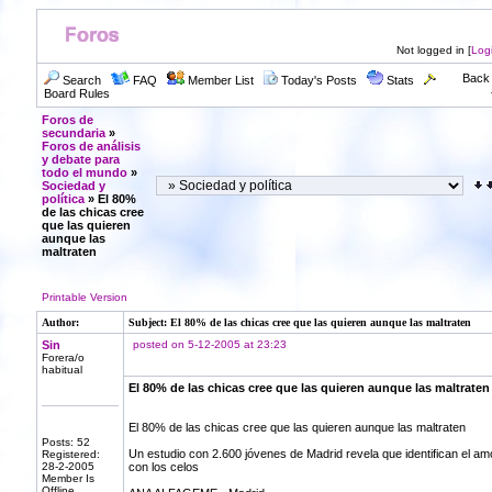
Not logged in [
Log
Back 
Search
FAQ
Member List
Today's Posts
Stats
Board Rules
Foros de
secundaria
»
Foros de análisis
y debate para
todo el mundo
»
Sociedad y
política
» El 80%
de las chicas cree
que las quieren
aunque las
maltraten
Printable Version
Author:
Subject: El 80% de las chicas cree que las quieren aunque las maltraten
Sin
posted on 5-12-2005 at 23:23
Forera/o
habitual
El 80% de las chicas cree que las quieren aunque las maltraten
El 80% de las chicas cree que las quieren aunque las maltraten
Posts: 52
Un estudio con 2.600 jóvenes de Madrid revela que identifican el am
Registered:
28-2-2005
con los celos
Member Is
Offline