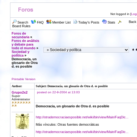
Not logged in [
Log
Back 
Search
FAQ
Member List
Today's Posts
Stats
Board Rules
Foros de
secundaria
»
Foros de análisis
y debate para
todo el mundo
»
Sociedad y
política
»
Democracia, un
glosario de Otra
d. es posible
Printable Version
Author:
Subject: Democracia, un glosario de Otra d. es posible
Grupo2x2
posted on 22-9-2004 at 13:03
Super
Administrator
Democracia, un glosario de Otra d. es posible
http://otrademocraciaesposible.net/wiki/bin/view/Main/FaqDic...
Más vínculos: Otras fuentes democráticas
http://otrademocraciaesposible.net/wiki/bin/view/Main/FaqDic...