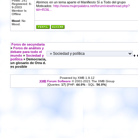
Posts: 241
Abrimos en un tema aparte el Manifiesto Sí a Todo del grupo
Registered: 6-
Motivados:
http://www.mujerpalabra.net/forum/viewthread.php?
9-2003
tid=453&...
Member Is
Offline
Mood:
No
Mood.
Foros de secundaria
»
Foros de análisis y
debate para todo el
mundo
»
Sociedad y
política
» Democracia,
un glosario de Otra d.
es posible
Powered by XMB 1.9.12
XMB
Forum Software
© 2001-2021 The XMB Group
[Queries:
17
] [PHP:
44.0%
- SQL:
56.0%
]