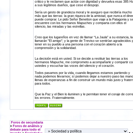
critico y le reclamen que actúe con dignidad y devuelva esas 385 H
a sus legítimos dueños, que cese el despojo.
Sería un gesto de grandeza moral y le aseguro que recibiría mucho
más que las tierras: la gran riqueza de la amistad, que nunca el dine
puede comprar. Le pido Señor Benetton que viaje a la Patagonia y s
encuentre con los hermanos Mapuches y comparta con ellos el
silencio, las miradas y las estrellas.
Creo que los lugareños en vez de llamar “La Jaula” a su estancia, la
llamarán "El amigo"; y la gente de Treviso se sentirían agradecidos 
tener en su pueblo a una persona con el corazón abierto a la
comprensión y la solidaridad.
La decisión está en usted. Si se decide a restituir las tierras a los
hermanos Mapuche, me comprometo a acompañarle y compartir co
ustedes y escuchar las voces del silencio y el corazón.
Todos pasamos por la vida, cuando llegamos estamos partiendo y
nada podemos llevarnos; sí podemos dejar a nuestro paso las man
llenas de esperanzas a fin de construir un mundo más justo y frater
para todos.
Que la Paz y el Bien lo iluminen y le permitan tener el coraje de corre
los errores. Fraternalmente.
Foros de secundaria
»
Foros de análisis y
debate para todo el