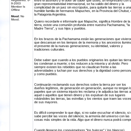
Registered: 6-
entre el asombro y el dolor de saber que usted, un empresario con 
9-2003
gran representatividad internacional, se ha valido del dinero y la
Member Is
complicidad de un juez sin escrúpulos, para quitarle las tierras a una
Offline
humilde familia de hermanos Mapuches, en la Provincia del Chubut, 
la Patagonia Argentina.
Mood:
No
Mood.
Quiero recordarle e informarle que Mapuche, significa Hombre de la
tierra, existe una comunión profunda entre nuestra Pachamama, "la
Madre Tierra", y sus hijos y pueblos.
En los brazos de la Pachamama están las generaciones que viviero
que descansan en los tiempos de la memoria y los ancestros ilumin
el presente de la nuevas generaciones; su identidad, valores y
tradiciones culturales.
Debe saber que cuando a los pueblos originarios les quitan las tierr
los condenan a muerte; o los reducen a la miseria y al olvido: Pero
siempre existen los rebeldes que no claudican frente a las
adversidades y luchan por sus derechos y la dignidad como person
y como pueblos.
Continuarán reclamando sus derechos sobre la tierra por ser los
dueños legítimos, de generación en generación, aunque no tengan l
papeles que un sistema injusto les reclama y le adjudica las tierras a
aquel o aquellos que tienen dinero y los expulsan de sus lugares
robándoles las tierras, las estrellas y los vientos que traen las voce
de sus mayores.
Es difícil comprender lo que digo, si no sabe escuchar el silencio, si
sabe percibir las voces del silencio; la armonía del universo con las
cosas más simples de la vida. Algo que el dinero nunca podrá compr
Cuando llegaron los conquistadores "los huincas" ( los blancos),