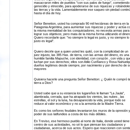
masacraron miles de pueblos "con sus palos de fuego", cometiendo
genocidio y etnocidio, para apoderarse de sus riquezas y robándole
las tierras y la vida. Lamentablemente ese saqueo sin piedad contin
hasta el día de hoy.
Señor Benetton, usted ha comprado 90 mil hectáreas de tierra en la
Patagonia Argentina, para aumentar sus riquezas y poder y actúa c
la misma mentalidad de los conquistadores; no necesita armas para
lograr sus objetivos; pero mata de la misma forma utilizando el diner
Quiero recordarle que: "no siempre lo legal es justo, y no siempre lo
justo es legal".
Quiero decirle que a quien usted les quitó, con la complicidad de un
juez injusto, las 385 Has. de tierra, con las armas del dinero, es una
humilde familia Mapuche, con identidad, con corazón , con vida y qu
luchan por sus derechos; ellos son Atilio Curiñanco y Rosa Nahuelqu
dueños legítimos desde siempre, por nacimiento y por derecho de s
mayores
Quisiera hacerle una pregunta Señor Benetton: ¿ Quién le compró l
tierra a Dios?
Usted sabe que a su estancia los lugareños le llaman "La Jaula",
alambrada, cerrada, que ha atrapado los vientos, las nubes , las
estrellas, el sol y la luna, ha desaparecido la vida, porque todo se
reduce al valor económico y no a la armonía de la Madre Tierra.
Es como los señores feudales levantaron los muros de la opresión y
poder de sus latifundios a costa de los más débiles.
En Treviso, ese hermoso pueblo al norte de Italia, donde usted tiene 
centro de sus actividades, no sé lo que piensan los ciudadanos y
ciudadanas, acerca de sus actos. Espero que reaccionen con senti