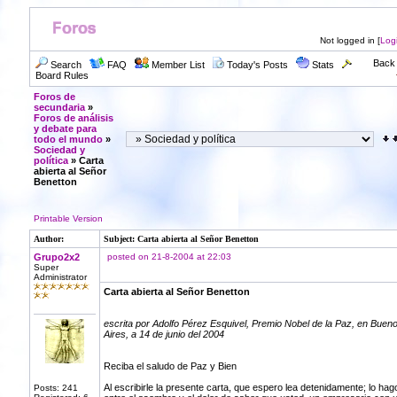
Not logged in [
Log
Back 
Search
FAQ
Member List
Today's Posts
Stats
Board Rules
Foros de
secundaria
»
Foros de análisis
y debate para
todo el mundo
»
Sociedad y
política
» Carta
abierta al Señor
Benetton
Printable Version
Author:
Subject: Carta abierta al Señor Benetton
Grupo2x2
posted on 21-8-2004 at 22:03
Super
Administrator
Carta abierta al Señor Benetton
escrita por Adolfo Pérez Esquivel, Premio Nobel de la Paz, en Buen
Aires, a 14 de junio del 2004
Reciba el saludo de Paz y Bien
Al escribirle la presente carta, que espero lea detenidamente; lo hag
Posts: 241