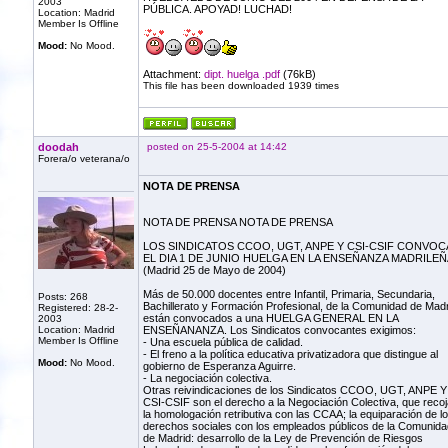
2003
PÚBLICA. APOYAD! LUCHAD!
Location: Madrid
Member Is Offline
Mood:
No Mood.
Attachment:
dipt. huelga .pdf
(76kB)
This file has been downloaded 1939 times
doodah
posted on 25-5-2004 at 14:42
Forera/o veterana/o
NOTA DE PRENSA
NOTA DE PRENSA NOTA DE PRENSA
LOS SINDICATOS CCOO, UGT, ANPE Y CSI-CSIF CONVOC
EL DIA 1 DE JUNIO HUELGA EN LA ENSEÑANZA MADRILEÑ
(Madrid 25 de Mayo de 2004)
Más de 50.000 docentes entre Infantil, Primaria, Secundaria,
Posts: 268
Bachillerato y Formación Profesional, de la Comunidad de Madr
Registered: 28-2-
están convocados a una HUELGA GENERAL EN LA
2003
Location: Madrid
ENSEÑANANZA. Los Sindicatos convocantes exigimos:
Member Is Offline
- Una escuela pública de calidad.
- El freno a la política educativa privatizadora que distingue al
Mood:
No Mood.
gobierno de Esperanza Aguirre.
- La negociación colectiva.
Otras reivindicaciones de los Sindicatos CCOO, UGT, ANPE Y
CSI-CSIF son el derecho a la Negociación Colectiva, que recoj
la homologación retributiva con las CCAA; la equiparación de l
derechos sociales con los empleados públicos de la Comunida
de Madrid: desarrollo de la Ley de Prevención de Riesgos