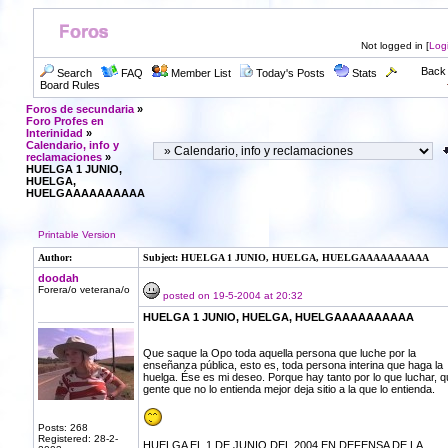
Not logged in [
Log
Back 
Search
FAQ
Member List
Today's Posts
Stats
Board Rules
Foros de secundaria
»
Foro Profes en
Interinidad
»
Calendario, info y
reclamaciones
»
HUELGA 1 JUNIO,
HUELGA,
HUELGAAAAAAAAAA
Printable Version
Author:
Subject: HUELGA 1 JUNIO, HUELGA, HUELGAAAAAAAAAA
doodah
Forera/o veterana/o
posted on 19-5-2004 at 20:32
HUELGA 1 JUNIO, HUELGA, HUELGAAAAAAAAAA
Que saque la Opo toda aquella persona que luche por la
enseñanza pública, esto es, toda persona interina que haga la
huelga. Ése es mi deseo. Porque hay tanto por lo que luchar, q
gente que no lo entienda mejor deja sitio a la que lo entienda.
Posts: 268
Registered: 28-2-
HUELGA EL 1 DE JUNIO DEL 2004 EN DEFENSA DE LA