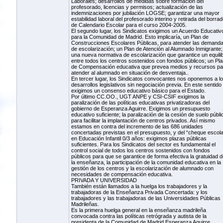
Laborales; desarrollos de medidas sobre formación del
profesorado, licencias y permisos; actualización de las
indemnizaciones por jubilación LOGSE; garantizar una mayor
estabilidad laboral del profesorado interino y retirada del borrad
de Calendario Escolar para el curso 2004-2005.
El segundo lugar, los Sindicatos exigimos un Acuerdo Educativ
para la Comunidad de Madrid. Esto implicaría, un Plan de
Construcciones Escolares Públicas, para atender las demand
de escolarización; un Plan de Atención al Alumnado Inmigrante;
una nueva normativa de escolarización que garantice un equilib
entre todos los centros sostenidos con fondos públicos; un Pla
de Compensación educativa que prevea medios y recursos pa
atender al alumnado en situación de desventaja..
En tercer lugar, los Sindicatos convocantes nos oponemos a l
desarrollos legislativos sin negociación previa. En este sentido
exigimos un consenso educativo básico para el Estado.
Por último CC.OO., UGT ANPE y CSI-CSIF exigimos la
paralización de las políticas educativas privatizadoras del
gobierno de Esperanza Aguirre. Exigimos un presupuesto
educativo suficiente; la paralización de la cesión de suelo públi
para facilitar la implantación de centros privados. Así mismo
estamos en contra del incremento de las 686 unidades
concertadas previstas en el presupuesto, y del “cheque escola
en Educación Infantil 0/3 años: exigimos plazas públicas
suficientes. Para los Sindicatos del sector es fundamental el
control social de todos los centros sostenidos con fondos
públicos para que se garantice de forma efectiva la gratuidad d
la enseñanza, la participación de la comunidad educativa en la
gestión de los centros y la escolarización de alumnado con
necesidades de compensación educativa.
PRIVADA Y UNIVERSIDAD
También están llamados a la huelga los trabajadores y la
trabajadoras de la Enseñanza Privada Concertada: y los
trabajadores y las trabajadoras de las Universidades Públicas
Madrileñas.
Es la primera huelga general en la enseñanza madrileña
convocada contra las políticas retrógrada y autista de la
presidenta de la Comunidad de Madrid Esperanza Aguirre.