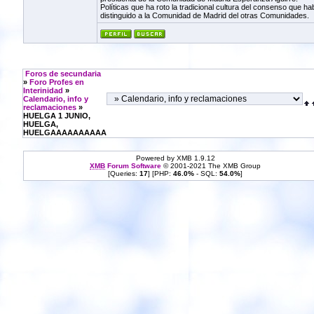
Políticas que ha roto la tradicional cultura del consenso que ha
distinguido a la Comunidad de Madrid del otras Comunidades.
Foros de secundaria
»
Foro Profes en
Interinidad
»
Calendario, info y
reclamaciones
»
HUELGA 1 JUNIO,
HUELGA,
HUELGAAAAAAAAAA
Powered by XMB 1.9.12
XMB
Forum Software
© 2001-2021 The XMB Group
[Queries:
17
] [PHP:
46.0%
- SQL:
54.0%
]