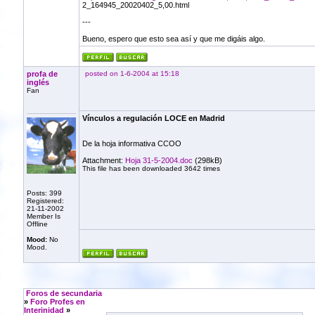
2_164945_20020402_5,00.html
---
Bueno, espero que esto sea así y que me digáis algo.
profa de
posted on 1-6-2004 at 15:18
inglés
Fan
Vínculos a regulación LOCE en Madrid
De la hoja informativa CCOO
Attachment:
Hoja 31-5-2004.doc
(298kB)
This file has been downloaded 3642 times
Posts: 399
Registered:
21-11-2002
Member Is
Offline
Mood:
No
Mood.
Foros de secundaria
»
Foro Profes en
Interinidad
»