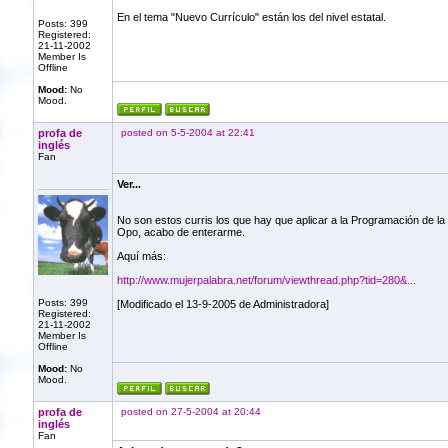
En el tema "Nuevo Currículo" están los del nivel estatal.
Posts: 399
Registered:
21-11-2002
Member Is
Offline
Mood:
No
Mood.
profa de
posted on 5-5-2004 at 22:41
inglés
Fan
Ver...
No son estos curris los que hay que aplicar a la Programación de la
Opo, acabo de enterarme.
Aquí más:
http://www.mujerpalabra.net/forum/viewthread.php?tid=280&...
Posts: 399
[Modificado el 13-9-2005 de Administradora]
Registered:
21-11-2002
Member Is
Offline
Mood:
No
Mood.
profa de
posted on 27-5-2004 at 20:44
inglés
Fan