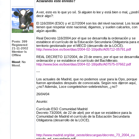
Aclarando este enredo?
A ver, esto es lo que yo sé. Si alguien lo lee y está bien o mal, ¿podr
decir algo?:
El 116/2004 (ESO) y el 117/2004 son los del nivel nacional. Los local
tienen que respetar este nacional, digamos, y suelen calcarlos, con
algún ajustillo.
Real Decreto 116/2004 por el que se desarrolla la ordenación y se
Posts: 399
establece el currículo de la Educación Secundaria Obligatoria para e
Registered:
territorio gestionado por el MECD (desarrollo de la LOCE).
21-11-2002
http://www.boe.es/boe/dias/2004-02-10/pdfs/A05712-05791.pdf
Member Is
Offline
REAL DECRETO 117/2004, de 23 de enero, por el que se desarrolla
ordenación y se establece el currículo del Bachillerato.
Mood:
No
http://www.boe.es/boe/dias/2004-02-18/pdfs/A07575-07662.pdf
Mood.
---
Los actuales de Madrid, que no podemos usar para la Opo, porque
fueron aprobados después de convocada. Según nos dijeron aquí,
¿no? Además, Loce congeleishon-selebreishon, ¿no?
26/04/04
Asunto:
Currículo ESO Comunidad Madrid
Decreto 73/2004, de 22 de abril, por el que se establece para la
Comunidad de Madrid el currículo de la Educación Secundaria
Obligatoria (desarrollo de la LOCE).
http://www.madrid.org/dat_oeste/descargas/decreto_73_2004_cu
rriculo_ed_secundaria.pdf