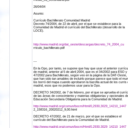
26/04/04
Asunto:
Currículo Bachillerato Comunidad Madrid
Decreto 74/2004, de 22 de abril, por el que se establece para la
Comunidad de Madrid el currículo del Bachillerato (desarrollo de la
LOCE).
http://www.madrid.org/dat_oeste/descargas/decreto_74_2004_cu
rriculo_bachillerato.pdf
---
En la Opo, por tanto, se supone que hay que usar el anterior currícu
de madrid, anterior al 5 de abril 2004, que es el 34/2002 para ESO y 
47/2002 para Bachillerato, según veo en la página de la DAT-Oeste,
que han sido tan amables de incluirlo porque parece que todo el mu
los borró del mapa cuando aprobaron la bazofia actual de los curris 
madrid, esos que no podemos usar para la Opo.
DECRETO 34/2002, de 7 de febrero, por el que se aprueba el curríc
de las áreas de conocimiento y materias obligatorias y opcionales de
Educación Secundaria Obligatoria para la Comunidad de Madrid.
http://www.madrid.org/comun/bocm/Html/0,2930,3029_14210_1447
2_158316_20020212_9,00.html
DECRETO 47/2002, de 21 de marzo, por el que se establece el
currículo del Bachillerato para la Comunidad de Madrid.
http://www.madrid.org/comun/bocm/Html/0,2930,3029_14210_1447