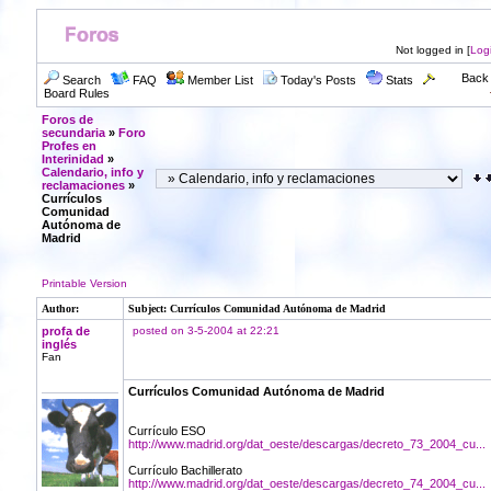
Not logged in [
Log
Back 
Search
FAQ
Member List
Today's Posts
Stats
Board Rules
Foros de
secundaria
»
Foro
Profes en
Interinidad
»
Calendario, info y
reclamaciones
»
Currículos
Comunidad
Autónoma de
Madrid
Printable Version
Author:
Subject: Currículos Comunidad Autónoma de Madrid
profa de
posted on 3-5-2004 at 22:21
inglés
Fan
Currículos Comunidad Autónoma de Madrid
Currículo ESO
http://www.madrid.org/dat_oeste/descargas/decreto_73_2004_cu...
Currículo Bachillerato
http://www.madrid.org/dat_oeste/descargas/decreto_74_2004_cu...