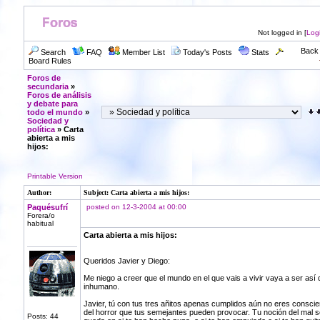
Not logged in [
Log
Back 
Search
FAQ
Member List
Today's Posts
Stats
Board Rules
Foros de
secundaria
»
Foros de análisis
y debate para
todo el mundo
»
Sociedad y
política
» Carta
abierta a mis
hijos:
Printable Version
Author:
Subject: Carta abierta a mis hijos:
Paquésufrí
posted on 12-3-2004 at 00:00
Forera/o
habitual
Carta abierta a mis hijos:
Queridos Javier y Diego:
Me niego a creer que el mundo en el que vais a vivir vaya a ser así 
inhumano.
Javier, tú con tus tres añitos apenas cumplidos aún no eres conscie
del horror que tus semejantes pueden provocar. Tu noción del mal s
Posts: 44