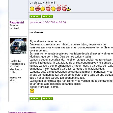
Un abrazo y ánimo!!!
Paquésufrí
posted on 15-3-2004 at 00:06
Forera/o
habitual
un abrazo
Sí, totalmente de acuerdo.
Empezamos en casa, en mi caso con mis hijos, seguimos con
nuestros alumnos y nuestras alumnas, con nuestro entorno. Seamo
consecuentes.
Es nuestro homenaje a quienes nos faltan desde el jueves y al resto
víctimas, que son miles. Que somos todos y todas.
Vamos a seguir socializando, no el terror, que decían los terroristas,
Posts: 44
sino la inteligencia, la capacidad de crítica constructiva y el sentido d
Registered: 3-
humor. Vamos a comprometernos a hacer nuestra parcelita de reali
12-2002
un poquito mejor cada día para luchar contra la irracionalidad.
Member Is
La gente está dando lecciones de solidaridad muy importantes, y es
Offline
ayuda en momentos tan duros como éste, sobre todo en una ciudad
Mood:
No
que a veces nos parece tan deshumanizada.
Mood.
La realidad es tozuda, me han dicho, y es verdad, de lo contrario no
estaríamos aquí después de tantos siglos.
Besos y gracias, compi.
Foros de secundaria