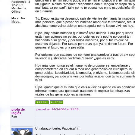
queda en si te han hecho pupa, o si te han empujado o si te han quit
Registered: 3-
un juguete. A esos "ataques" respondes con tu lengua de trapo "mu
12-2002
mal, fatal: ¡a pensar!", tal y como te educamos en tu escuela infantil 
Member Is
en tu familia.
Offline
Mood:
No
Tú, Diego, estás ya deseando salir del vientre de mamá, la incubado
Mood.
más perfecta, que a pesar del inmenso amor que te transmite, resul
absolutamente vulnerable en una tragedia como la que vivimos hoy.
Hijos, hoy estais notando que mamá llora mucho. Llora por quienes
están, por quienes no están, por quienes esta noche no dormirán
buscando a su gente, y por todos nosotros, por el futuro que os
estamos dejando. Por tantas personas que ya no tienen futuro. Por
quienes el futuro es una pesadilla.
Por quienes son capaces de cometer una carnicería tras otra y segu
viviendo y justificarse: víctimas "civiles" ¿qué es eso?
Hoy más que nunca es el momento de proponerse, empeñarse y
comprometerse en educar a toda una generación en el respeto, la
generosidad, la solidaridad, la empatía, el civismo, la democracia, si
demagogias, para de una vez por todas acabar con tanto sufrimient
inútil.
Hijos, quiero que el mundo que vais a vivir os quede en las condicio
mínimas como para que seais capaces de mejorar las chapuzas
vitales de las generaciones anteriores.
profa de
posted on 14-3-2004 at 21:16
inglés
Fan
Un abrazo fuerte, Paquésufrí...