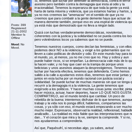
Sí, tenemos que luchar por defender la democracia, contra el terror
asesino pero también contra la demagogia que insta al odio y la
irracionalidad. Tenemos la esperanza de que toda la gente ya está
harta de tanta miseria y violencia, que ya estamos hartas y hartos, 
ya no nos creemos las "amenazas" en el sentido de que ya no
creemos que para combatir a la gente demente haya que actuar de
manera demente también, porque eso es una espiral de violencia qu
Posts: 399
ya está más que demostrado que no lleva a ningún lado.
Registered:
21-11-2002
Quizá con luchas verdaderamente democráticas, noviolentas,
Member Is
coherentes con la justicia y la solidaridad no se pueda contra los loc
Offline
pero volviéndonos locos ya sabemos que no se puede.
Mood:
No
Tenemos nuestros cuerpos, como decían las feministas, y con ellos
Mood.
podemos decir NO a la violencia, y exigir a los gobernantes que no
lleven a cabo políticas de división y odio. En este mundo hay para t
el mundo, yo, al menos, ya no me creo que no. Hay y sobra y aun
puede haber ricos, si se empeñan. La democracia vale más de lo q
la hacen valer, y no hay que caer en la trampa de porque unos
belicistas y unos asesinos ataquen la desprestigiemos. Tenemos qu
luchar por hacerla efectiva, tenemos que defenderla. Como hemos
salido a la calle a ayudarnos estos días, tenemos que estar juntas y
juntos en esta lucha por un mundo racional con justicia social y
solidaridad. Se puede luchar de muchas maneras sin que se tenga 
recurrir a la demagogia ni a la violencia. La gente tenemos que
exigírselo a los políticos. Y hacer muchas cosas junta: escribir, pinta
hacer música, actuar, hacer deportes, hacer LO QUE NOS GUSTA
COMPARTIRLO, así el mundo tendrá que cambiar. Un poco de
rebeldía de la buena: intentemos disfrutar de lo que tenemos, aunque
trabajo y la vida nos lo ponga difícil, hablemos, compartamos las
cosas, y ya sólo con eso, el mundo estará empezando a ser mucho
mucho mejor. Expresaros, observad la realidad, reflexionad, habladl
analizadlo... La realidad es más fiable que las interpretaciones que 
dan... Y el corazón que mira y la ve, siempre la comprende. Y si no,
nos ayudaremos a comprenderla.
Así que, Paquésufrí, si necesitas algo, ya sabes, avisa!