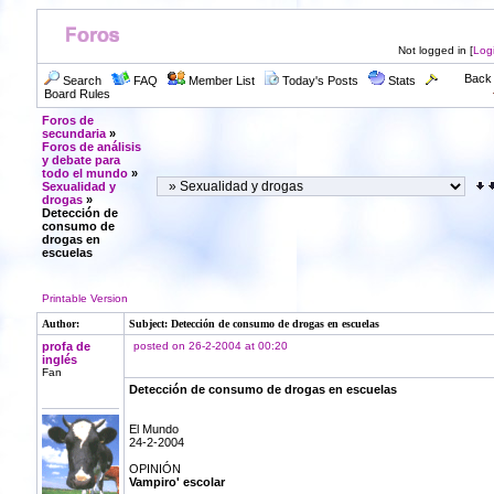
Not logged in [
Log
Back 
Search
FAQ
Member List
Today's Posts
Stats
Board Rules
Foros de
secundaria
»
Foros de análisis
y debate para
todo el mundo
»
Sexualidad y
drogas
»
Detección de
consumo de
drogas en
escuelas
Printable Version
Author:
Subject: Detección de consumo de drogas en escuelas
profa de
posted on 26-2-2004 at 00:20
inglés
Fan
Detección de consumo de drogas en escuelas
El Mundo
24-2-2004
OPINIÓN
Vampiro' escolar