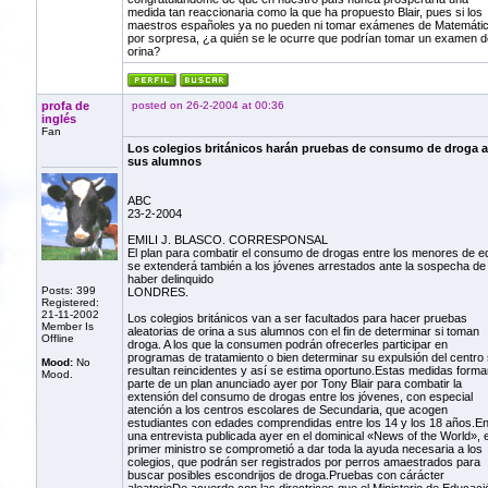
medida tan reaccionaria como la que ha propuesto Blair, pues si los
maestros españoles ya no pueden ni tomar exámenes de Matemáti
por sorpresa, ¿a quién se le ocurre que podrían tomar un examen d
orina?
profa de
posted on 26-2-2004 at 00:36
inglés
Fan
Los colegios británicos harán pruebas de consumo de droga a
sus alumnos
ABC
23-2-2004
EMILI J. BLASCO. CORRESPONSAL
El plan para combatir el consumo de drogas entre los menores de e
se extenderá también a los jóvenes arrestados ante la sospecha de
haber delinquido
Posts: 399
LONDRES.
Registered:
21-11-2002
Los colegios británicos van a ser facultados para hacer pruebas
Member Is
aleatorias de orina a sus alumnos con el fin de determinar si toman
Offline
droga. A los que la consumen podrán ofrecerles participar en
programas de tratamiento o bien determinar su expulsión del centro 
Mood:
No
resultan reincidentes y así se estima oportuno.Estas medidas forma
Mood.
parte de un plan anunciado ayer por Tony Blair para combatir la
extensión del consumo de drogas entre los jóvenes, con especial
atención a los centros escolares de Secundaria, que acogen
estudiantes con edades comprendidas entre los 14 y los 18 años.E
una entrevista publicada ayer en el dominical «News of the World», e
primer ministro se comprometió a dar toda la ayuda necesaria a los
colegios, que podrán ser registrados por perros amaestrados para
buscar posibles escondrijos de droga.Pruebas con cárácter