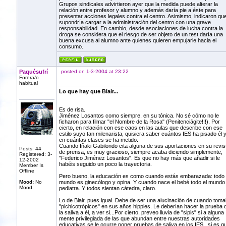
Grupos sindicales advirtieron ayer que la medida puede alterar la
relación entre profesor y alumno y además daría pie a éste para
presentar acciones legales contra el centro. Asimismo, indicaron qu
supondría cargar a la administración del centro con una grave
responsabilidad. En cambio, desde asociaciones de lucha contra la
droga se considera que el riesgo de ser objeto de un test daría una
buena excusa al alumno ante quienes quieren empujarle hacia el
consumo.
Paquésufrí
posted on 1-3-2004 at 23:22
Forera/o
habitual
Lo que hay que Blair...
Es de risa.
Jiménez Losantos como siempre, en su tónica. No sé cómo no le
ficharon para filmar "el Nombre de la Rosa" (Penitenciágite!!!). Por
cierto, en relación con ese caos en las aulas que describe con ese
estilo suyo tan milenarista, quisiera saber cuántos IES ha pisado él 
en cuántas clases se ha metido.
Cuando Iñaki Gabilondo cita alguna de sus aportaciones en su revis
Posts: 44
de prensa, es muy gracioso, siempre acaba diciendo simplemente,
Registered: 3-
"Federico Jiménez Losantos". Es que no hay más que añadir si le
12-2002
habéis seguido un poco la trayectoria.
Member Is
Offline
Pero bueno, la educación es como cuando estás embarazada: todo 
Mood:
No
mundo es ginecólogo y opina. Y cuando nace el bebé todo el mundo
Mood.
pediatra. Y todos sientan cátedra, claro.
Lo de Blair, pues igual. Debe de ser una alucinación de cuando tom
"pichicotrópicos" en sus años hippies. Le deberían hacer la prueba 
la saliva a él, a ver si...Por cierto, preveo lluvia de "sipis" si a alguna
mente privilegiada de las que abundan entre nuestras autoridades
educativas se le ocurre poner pruebas de saliva en los IES...si es q