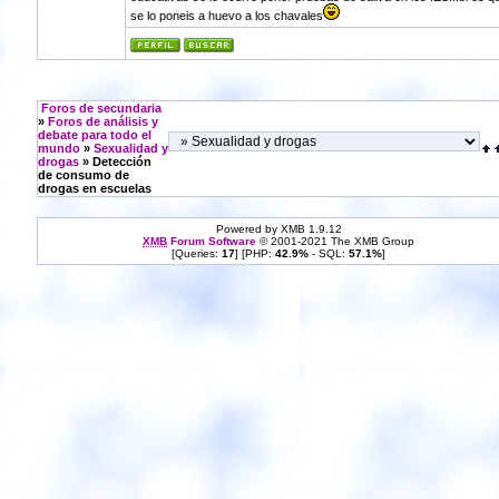
se lo poneis a huevo a los chavales
Foros de secundaria
»
Foros de análisis y
debate para todo el
mundo
»
Sexualidad y
drogas
» Detección
de consumo de
drogas en escuelas
Powered by XMB 1.9.12
XMB
Forum Software
© 2001-2021 The XMB Group
[Queries:
17
] [PHP:
42.9%
- SQL:
57.1%
]