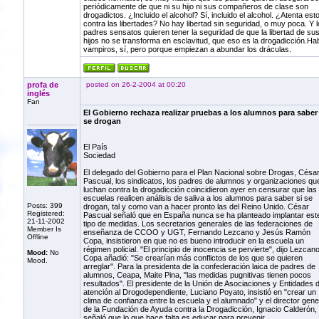
periódicamente de que ni su hijo ni sus compañeros de clase son
drogadictos. ¿Incluido el alcohol? Sí, incluido el alcohol. ¿Atenta est
contra las libertades? No hay libertad sin seguridad, o muy poca. Y l
padres sensatos quieren tener la seguridad de que la libertad de su
hijos no se transforma en esclavitud, que eso es la drogadicción.Ha
vampiros, sí, pero porque empiezan a abundar los dráculas.
profa de
posted on 26-2-2004 at 00:20
inglés
Fan
El Gobierno rechaza realizar pruebas a los alumnos para saber 
se drogan
El País
Sociedad
El delegado del Gobierno para el Plan Nacional sobre Drogas, Césa
Pascual, los sindicatos, los padres de alumnos y organizaciones qu
luchan contra la drogadicción coincidieron ayer en censurar que las
escuelas realicen análisis de saliva a los alumnos para saber si se
Posts: 399
drogan, tal y como van a hacer pronto las del Reino Unido. César
Registered:
Pascual señaló que en España nunca se ha planteado implantar est
21-11-2002
tipo de medidas. Los secretarios generales de las federaciones de
Member Is
enseñanza de CCOO y UGT, Fernando Lezcano y Jesús Ramón
Offline
Copa, insistieron en que no es bueno introducir en la escuela un
régimen policial. "El principio de inocencia se pervierte", dijo Lezcano
Mood:
No
Copa añadió: "Se crearían más conflictos de los que se quieren
Mood.
arreglar". Para la presidenta de la confederación laica de padres de
alumnos, Ceapa, Maite Pina, "las medidas pugnitivas tienen pocos
resultados". El presidente de la Unión de Asociaciones y Entidades 
atención al Drogodependiente, Luciano Poyato, insistió en "crear un
clima de confianza entre la escuela y el alumnado" y el director gene
de la Fundación de Ayuda contra la Drogadicción, Ignacio Calderón,
señaló que lo que hace falta es educar para prevenir.