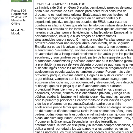
FEDERICO JIMENEZ LOSANTOS
La iniciativa de Blair en Gran Bretaña, permitiendo pruebas de sangr
Posts: 399
orina a los alumnos de Secundaria para detectar el consumo de
Registered:
drogas, no es totalmente original. Está basada en dos hechos: el
21-11-2002
aumento vertiginoso de la drogadicción en adolescentes y la
Member Is
experiencia positiva en algunos estados de EEUU para tratar de
Offline
combatir esa lacra. Claro que allí han tenido que instalar detectores
metales a la entrada de los institutos para evitar que los alumnos m
Mood:
No
navajas y pistolas, pero si la violencia no ha llegado en Europa al niv
Mood.
norteamericano, en lo que a las drogas se refiere vamos
alcanzándolos poco a poco. O mucho a mucho.Para las personas q
prefieren conservar una imagen idílica, casi infantil, de la Segunda
Enseñanza estas iniciativas anglosajonas mostrarán un pavoroso
autoritarismo. Sin embargo, son las consecuencias lógicas de la falt
de autoridad, de la inseguridad creciente en las aulas y en los pasill
escolares; y son también parte (sólo parte) de la respuesta que las
autoridades académicas y políticas deben dar a un fenómeno global.
la prohibición francesa del velo debería producirse aquí cuanto ante
el debate inglés sobre las medidas para prevenir la drogadicción en 
adolescentes escolarizados es también urgente. Porque más vale
prevenir y porque, en esas edades, luego es muy difícil curar. En el
argot ciclista, vampiros son los médicos que extraen sangre por
sorpresa a los ciclistas, con nocturnidad y aleatoriedad, para detect
el dopaje, que es la plaga que está acabando con el ciclismo
profesional. Pues bien, yo creo que pronto tendremos vampiros
escolares, porque, primero en la enseñanza privada, y luego en la
pública, acabarán fatalmente implantándose. Hay muchas razones,
pero la primera y principal es el descrédito de la educación en gener
y de los profesores en particular.Cualquier padre con un hijo
adolescente puede temer que su hijo ande metido en drogas sin que 
se dé cuenta o dándose cuenta tarde. Hace no muchos años, unos
padres podían dejar en la escuela o en el instituto a su hijo con relat
o casi absoluta seguridad.Confiaban en centros y profesores. Hoy, 
Y como en la Enseñanza Secundaria hay dos terroríficas
enfermedades, la falta de disciplina y la llamada comprehensividad, 
obliga a incluir por edad a los zánganos y a los gamberros en las
clases normales, es muy natural que los padres quieran asegurarse