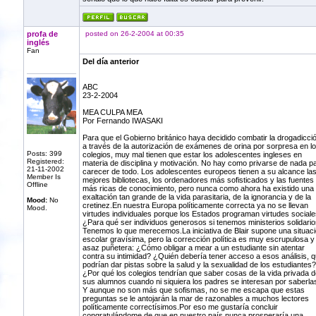
profa de
posted on 26-2-2004 at 00:35
inglés
Fan
Del día anterior
ABC
23-2-2004
MEA CULPA MEA
Por Fernando IWASAKI
Para que el Gobierno británico haya decidido combatir la drogadicci
a través de la autorización de exámenes de orina por sorpresa en l
Posts: 399
colegios, muy mal tienen que estar los adolescentes ingleses en
Registered:
materia de disciplina y motivación. No hay como privarse de nada p
21-11-2002
carecer de todo. Los adolescentes europeos tienen a su alcance la
Member Is
mejores bibliotecas, los ordenadores más sofisticados y las fuentes
Offline
más ricas de conocimiento, pero nunca como ahora ha existido una
exaltación tan grande de la vida parasitaria, de la ignorancia y de la
Mood:
No
cretinez.En nuestra Europa políticamente correcta ya no se llevan
Mood.
virtudes individuales porque los Estados programan virtudes sociale
¿Para qué ser individuos generosos si tenemos ministerios solidari
Tenemos lo que merecemos.La iniciativa de Blair supone una situac
escolar gravísima, pero la corrección política es muy escrupulosa y
asaz puñetera: ¿Cómo obligar a mear a un estudiante sin atentar
contra su intimidad? ¿Quién debería tener acceso a esos análisis, 
podrían dar pistas sobre la salud y la sexualidad de los estudiantes?
¿Por qué los colegios tendrían que saber cosas de la vida privada d
sus alumnos cuando ni siquiera los padres se interesan por saberla
Y aunque no son más que sofismas, no se me escapa que estas
preguntas se le antojarán la mar de razonables a muchos lectores
políticamente correctísimos.Por eso me gustaría concluir
congratulándome de que en nuestro país nunca prosperaría una