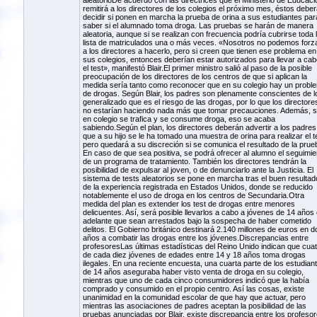
aleatorioDe acuerdo con las directrices que el Ministerio de Educaci
remitirá a los directores de los colegios el próximo mes, éstos debe
decidir si ponen en marcha la prueba de orina a sus estudiantes par
saber si el alumnado toma droga. Las pruebas se harán de manera
aleatoria, aunque si se realizan con frecuencia podría cubrirse toda 
lista de matriculados una o más veces. «Nosotros no podemos forz
a los directores a hacerlo, pero si creen que tienen ese problema en
sus colegios, entonces deberían estar autorizados para llevar a cab
el test», manifestó Blair.El primer ministro salió al paso de la posible
preocupación de los directores de los centros de que si aplican la
medida sería tanto como reconocer que en su colegio hay un probl
de drogas. Según Blair, los padres son plenamente conscientes de l
generalizado que es el riesgo de las drogas, por lo que los directore
no estarían haciendo nada más que tomar precauciones. Además, s
en colegio se trafica y se consume droga, eso se acaba
sabiendo.Según el plan, los directores deberán advertir a los padres
que a su hijo se le ha tomado una muestra de orina para realizar el t
pero quedará a su discreción si se comunica el resultado de la prue
En caso de que sea positiva, se podrá ofrecer al alumno el seguimie
de un programa de tratamiento. También los directores tendrán la
posibilidad de expulsar al joven, o de denunciarlo ante la Justicia. El
sistema de tests aleatorios se pone en marcha tras el buen resultad
de la experiencia registrada en Estados Unidos, donde se reducido
notablemente el uso de droga en los centros de Secundaria.Otra
medida del plan es extender los test de drogas entre menores
delicuentes. Así, será posible llevarlos a cabo a jóvenes de 14 años
adelante que sean arrestados bajo la sospecha de haber cometido
delitos. El Gobierno británico destinará 2.140 millones de euros en d
años a combatir las drogas entre los jóvenes.Discrepancias entre
profesoresLas últimas estadísticas del Reino Unido indican que cuat
de cada diez jóvenes de edades entre 14 y 18 años toma drogas
ilegales. En una reciente encuesta, una cuarta parte de los estudian
de 14 años aseguraba haber visto venta de droga en su colegio,
mientras que uno de cada cinco consumidores indicó que la había
comprado y consumido en el propio centro. Así las cosas, existe
unanimidad en la comunidad escolar de que hay que actuar, pero
mientras las asociaciones de padres aceptan la posibilidad de las
pruebas anunciadas por Blair, existe discrepancia entre los profesor