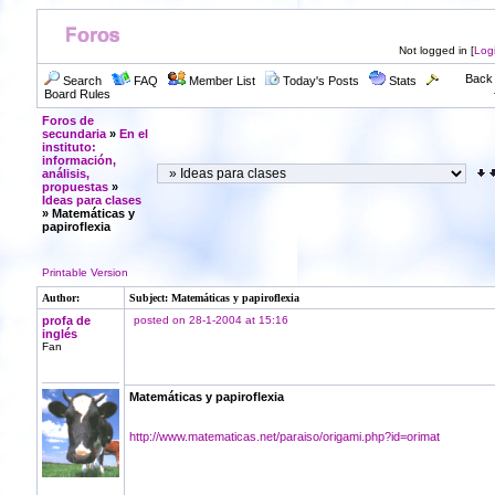
Not logged in [
Log
Back 
Search
FAQ
Member List
Today's Posts
Stats
Board Rules
Foros de
secundaria
»
En el
instituto:
información,
análisis,
propuestas
»
Ideas para clases
» Matemáticas y
papiroflexia
Printable Version
Author:
Subject: Matemáticas y papiroflexia
profa de
posted on 28-1-2004 at 15:16
inglés
Fan
Matemáticas y papiroflexia
http://www.matematicas.net/paraiso/origami.php?id=orimat