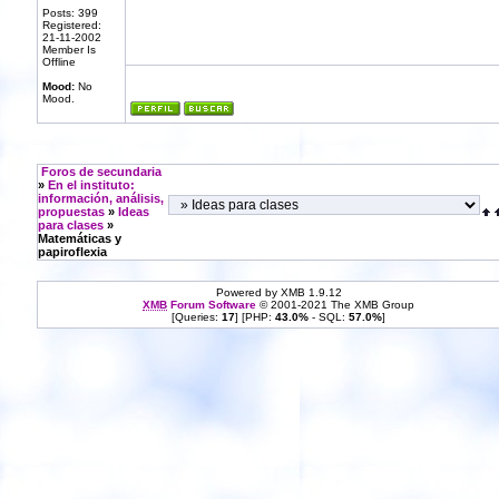
Posts: 399
Registered:
21-11-2002
Member Is
Offline
Mood:
No
Mood.
Foros de secundaria
»
En el instituto:
información, análisis,
propuestas
»
Ideas
para clases
»
Matemáticas y
papiroflexia
Powered by XMB 1.9.12
XMB
Forum Software
© 2001-2021 The XMB Group
[Queries:
17
] [PHP:
43.0%
- SQL:
57.0%
]