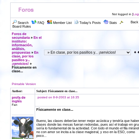
Not logged in [
Log
Back 
Search
FAQ
Member List
Today's Posts
Stats
Board Rules
Foros de
secundaria
»
En el
instituto:
información,
análisis,
propuestas
»
En
clase, por los
pasillos y...
¡servicios!
»
Físicamente en
clase...
Printable Version
Author:
Subject: Físicamente en clase...
profa de
posted on 8-9-2003 at 16:35
inglés
Fan
Físicamente en clase...
Bueno, las clases deberían tener mejor acústica y tendría que habe
clases donde las mesas fueran redondas, pues así el trabajo en gr
sería lo fundamental de la actividad. Con todo el mundo el fila miránd
no con amor se incita a la clase magistral, y eso en la ESO, como
poco...