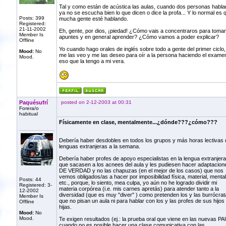
Tal y como están de acústica las aulas, cuando dos personas habla
ya no se escucha bien lo que dicen o dice la profa... Y lo normal es 
Posts: 399
mucha gente esté hablando.
Registered:
21-11-2002
Eh, gente, por dios, ¡piedad! ¿Cómo vais a concentraros para tomar
Member Is
apuntes y en general aprender? ¿Cómo vamos a poder explicar?
Offline
Yo cuando hago orales de inglés sobre todo a gente del primer ciclo,
Mood:
No
me las veo y me las deseo para oír a la persona haciendo el exame
Mood.
eso que la tengo a mi vera.
Paquésufrí
posted on 2-12-2003 at 00:31
Forera/o
habitual
Físicamente en clase, mentalmente...¿dónde???¿cómo???
Debería haber desdobles en todos los grupos y más horas lectivas 
lenguas extranjeras a la semana.
Debería haber profes de apoyo especialistas en la lengua extranjera
que sacasen a los acnees del aula y les pudiesen hacer adaptacion
DE VERDAD y no las chapuzas (en el mejor de los casos) que nos
vemos obligados/as a hacer por imposibilidad física, material, mental
Posts: 44
etc., porque, lo siento, mea culpa, yo aún no he logrado dividir mi
Registered: 3-
materia corpórea (i.e. mis carnes apretás) para atender tanto a la
12-2002
diversidad (que es muy "diver" ) como pretenden los y las burrócrat
Member Is
que no pisan un aula ni para hablar con los y las profes de sus hijos
Offline
hijas.
Mood:
No
Mood.
Te exigen resultados (ej.: la prueba oral que viene en las nuevas PA
cuando no es posible hacer una clase comunicativa con las