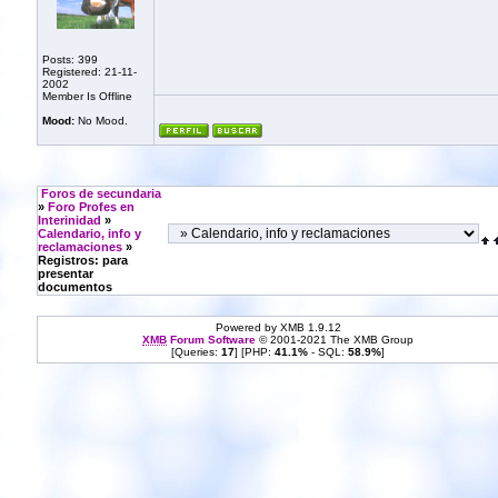
Posts: 399
Registered: 21-11-
2002
Member Is Offline
Mood:
No Mood.
Foros de secundaria
»
Foro Profes en
Interinidad
»
Calendario, info y
reclamaciones
»
Registros: para
presentar
documentos
Powered by XMB 1.9.12
XMB
Forum Software
© 2001-2021 The XMB Group
[Queries:
17
] [PHP:
41.1%
- SQL:
58.9%
]