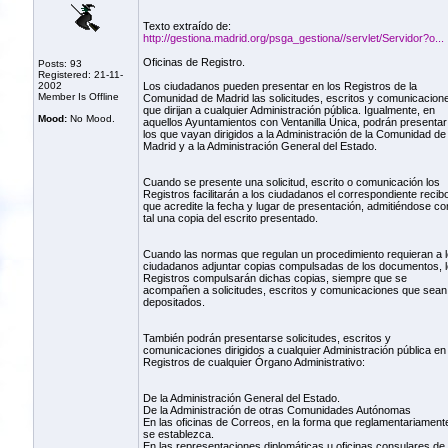
Texto extraído de:
http://gestiona.madrid.org/psga_gestiona//servlet/Servidor?o...
Oficinas de Registro.
Posts: 93
Registered: 21-11-
2002
Los ciudadanos pueden presentar en los Registros de la
Member Is Offline
Comunidad de Madrid las solicitudes, escritos y comunicacion
que dirijan a cualquier Administración pública. Igualmente, en
Mood:
No Mood.
aquellos Ayuntamientos con Ventanilla Única, podrán presentar
los que vayan dirigidos a la Administración de la Comunidad de
Madrid y a la Administración General del Estado.
Cuando se presente una solicitud, escrito o comunicación los
Registros facilitarán a los ciudadanos el correspondiente recib
que acredite la fecha y lugar de presentación, admitiéndose c
tal una copia del escrito presentado.
Cuando las normas que regulan un procedimiento requieran a 
ciudadanos adjuntar copias compulsadas de los documentos, 
Registros compulsarán dichas copias, siempre que se
acompañen a solicitudes, escritos y comunicaciones que sean a
depositados.
También podrán presentarse solicitudes, escritos y
comunicaciones dirigidos a cualquier Administración pública en 
Registros de cualquier Órgano Administrativo:
De la Administración General del Estado.
De la Administración de otras Comunidades Autónomas
En las oficinas de Correos, en la forma que reglamentariament
se establezca.
En las representaciones diplomáticas u oficinas consulares de