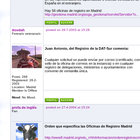
España en el extranjero.
Hay 56 oficinas de registro en Madrid:
http://gestiona.madrid.org/psga_gestiona//servlet/Servidor?o...
doodah
posted on 28-7-2003 at 15:28
Forera/o veterana/o
Juan Antonio, del Registro de la DAT-Sur comenta:
Cualquier solicitud se puede envíar por correo (certificado, con
sello de la oficina de correos en la instancia) o en cualquier
registro de delegaciones, ministerios o ayuntamientos con
convenio de ventanilla única.
Posts: 268
Registered: 28-2-
2003
Location: Madrid
Member Is Offline
Mood:
No Mood.
profa de inglés
posted on 27-4-2004 at 15:24
Fan
Orden que especifica las Oficinas de Registro Madrid
http://www8.madrid.org/edu_rrhh/informacion/ordenregistroscm