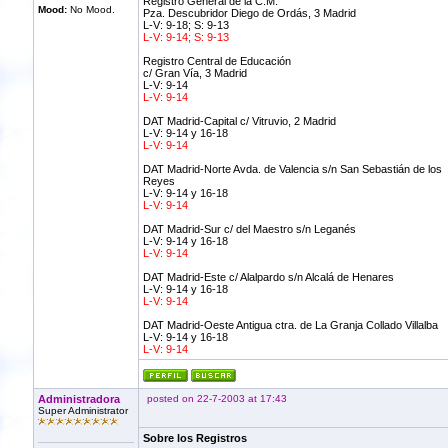
Registro General de la C.M.
Mood:
No Mood.
Pza. Descubridor Diego de Ordás, 3 Madrid
L-V: 9-18; S: 9-13
L-V: 9-14; S: 9-13
Registro Central de Educación
c/ Gran Vía, 3 Madrid
L-V: 9-14
L-V: 9-14
DAT Madrid-Capital c/ Vitruvio, 2 Madrid
L-V: 9-14 y 16-18
L-V: 9-14
DAT Madrid-Norte Avda. de Valencia s/n San Sebastián de los
Reyes
L-V: 9-14 y 16-18
L-V: 9-14
DAT Madrid-Sur c/ del Maestro s/n Leganés
L-V: 9-14 y 16-18
L-V: 9-14
DAT Madrid-Este c/ Alalpardo s/n Alcalá de Henares
L-V: 9-14 y 16-18
L-V: 9-14
DAT Madrid-Oeste Antigua ctra. de La Granja Collado Villalba
L-V: 9-14 y 16-18
L-V: 9-14
Administradora
posted on 22-7-2003 at 17:43
Super Administrator
Sobre los Registros