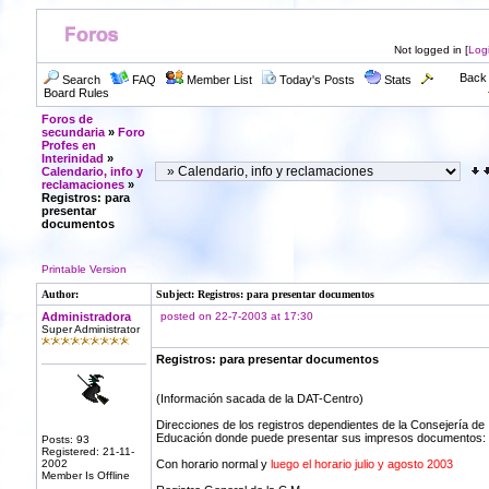
Not logged in [
Log
Back 
Search
FAQ
Member List
Today's Posts
Stats
Board Rules
Foros de
secundaria
»
Foro
Profes en
Interinidad
»
Calendario, info y
reclamaciones
»
Registros: para
presentar
documentos
Printable Version
Author:
Subject: Registros: para presentar documentos
Administradora
posted on 22-7-2003 at 17:30
Super Administrator
Registros: para presentar documentos
(Información sacada de la DAT-Centro)
Direcciones de los registros dependientes de la Consejería de
Educación donde puede presentar sus impresos documentos:
Posts: 93
Registered: 21-11-
2002
Con horario normal y
luego el horario julio y agosto 2003
Member Is Offline