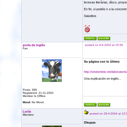
lecturas literarias, disco, proyec
En fin, si podéis ir a la conce
Saluditos
profa de inglés
posted on 9-6-2003 at 15:56
Fan
Su página con lo último
http://sindominio.net/laboratorio
Una explicación en inglés...
Posts: 399
Registered: 21-11-2002
Member Is Offline
Mood:
No Mood.
Lucía
posted on 29-4-2004 at 12:
Miembro
Okupas