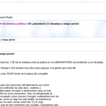
oard Rules
»
Sociedad y política
» El Laboratorio 3: desalojo y luego juicio!
y luego juicio!
luego juicio!
esde las 7,30 de la mañana está la policia en el LABORATORIO procediendo a su desalojo.
 Amparo 103 estaria muy bien para apoyar a la gente que está allí.
 a las 20,00 horas en la plaza de Lavapiés.
 para las personas del laboratorio asi como
sto enfrente ha sido duro, violento y
altercados excepto 4 detenciones que se han
 DNI en esos momentos. Nos ha despertado la
o ocupado como monos chungos subiendose por los
ar como os digo ha sido jodido, la impotencia
jos ha sido corear entre las 3 y lo mas
s que en ese momento nos surgian. Queriamos que