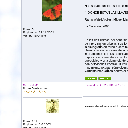
Han sacado un libro sobre el m
“¿DONDE ESTAN LAS LLAVES?. E
Ramón Adell Argilés, Miguel Ma
La Catarata, 2004.
Posts: 5
Registered: 22-11-2003
Member Is Offline
En las dos últimas décadas se 
de intervención urbana, sus for
la bibliografía en torno a este 
De esta forma, a través de la 
interacciones con las autoridad
espacios urbanos donde se loca
asequibles y una denuncia de la
con actividades contraculturales
movimiento okupa reúne diversa
vertiente más crítica contra el c
Grupo2x2
posted on 28-2-2005 at 12:17
Super Administrator
Firmas de adhesión a El Laborat
Posts: 241
Registered: 6-9-2003
Member Is Offline