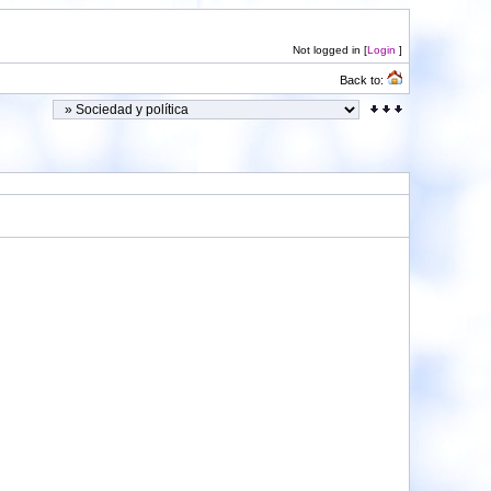
Not logged in [
Login
]
Back to: