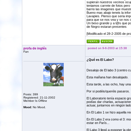
supieran nuestros vecinos ocu
teniamos carrete de fotos pero 
barrio las imagenes que muest
Bueno mas abajo teneis la info
Lavapies. Pienso que seria impo
para que se nos vea y se nos o
Un beso grande y a l@s que po
de Negro estaran presentes
[Modificado el 28-2-2005 de pro
profa de inglés
posted on 9-6-2003 at 15:38
Fan
¿Qué es El Labo?
Desalojo de El labo 3 (centro cu
Esta mañana han desalojado.
Esta tarde, a las ocho, hay una
Por si podéis/queréis pasaros.
Posts: 399
Registered: 21-11-2002
El Laboratorio tenía espacio gr
Member Is Offline
podías dar charlas, actuaciones
actuar, juntarnos en ningún lad
Mood:
No Mood.
En El Labo 1 se hizo aquella re
En El Labo 2 era como el 3: mo
estar en París...
El Labo 3 llegó a exponer la obr