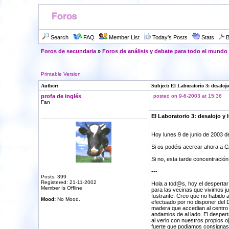
Search
FAQ
Member List
Today's Posts
Stats
B
Foros de secundaria
»
Foros de análisis y debate para todo el mundo
Printable Version
Author:
Subject: El Laboratorio 3: desalojo 
profa de inglés
posted on 9-6-2003 at 15:36
Fan
El Laboratorio 3: desalojo y 
Hoy lunes 9 de junio de 2003 d
Si os podéis acercar ahora a C/
Si no, esta tarde concentración
---
Posts: 399
Registered: 21-11-2002
Hola a tod@s, hoy el despertar
Member Is Offline
para las vecinas que vivimos ju
fustrante. Creo que no habido 
Mood:
No Mood.
efectuado por no disponer del
madera que accedian al centr
andamios de al lado. El despert
al verlo con nuestros propios o
fuerte que podiamos consigna