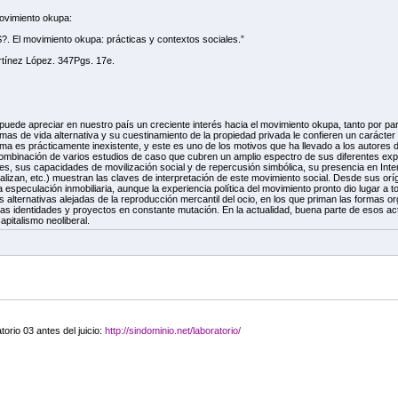
ovimiento okupa:
l movimiento okupa: prácticas y contextos sociales.”
rtínez López. 347Pgs. 17e.
puede apreciar en nuestro país un creciente interés hacia el movimiento okupa, tanto por p
mas de vida alternativa y su cuestinamiento de la propiedad privada le confieren un carácter
tema es prácticamente inexistente, y este es uno de los motivos que ha llevado a los autores de
combinación de varios estudios de caso que cubren un amplio espectro de sus diferentes expr
es, sus capacidades de movilización social y de repercusión simbólica, su presencia en Inter
lizan, etc.) muestran las claves de interpretación de este movimiento social. Desde sus or
 especulación inmobiliaria, aunque la experiencia política del movimiento pronto dio lugar a
 alternativas alejadas de la reproducción mercantil del ocio, en los que priman las formas org
s identidades y proyectos en constante mutación. En la actualidad, buena parte de esos acti
apitalismo neoliberal.
orio 03 antes del juicio:
http://sindominio.net/laboratorio/