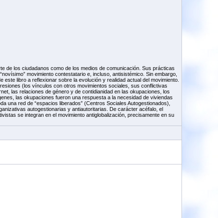
arte de los ciudadanos como de los medios de comunicación. Sus prácticas
 “novísimo” movimiento contestatario e, incluso, antisistémico. Sin embargo,
 este libro a reflexionar sobre la evolución y realidad actual del movimiento.
esiones (los vínculos con otros movimientos sociales, sus conflictivas
net, las relaciones de género y de contidianidad en las okupaciones, los
ígenes, las okupaciones fueron una respuesta a la necesidad de viviendas
 toda una red de “espacios liberados” (Centros Sociales Autogestionados),
anizativas autogestionarias y antiautoritarias. De carácter acéfalo, el
vistas se integran en el movimiento antiglobalización, precisamente en su