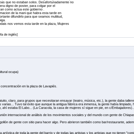
pas que no estaban solos. Desafortunadamente no
era digno de poster, para colgar por el
ran como actua este gobierno .
rmacion de la mani que habra esta tarde en
rtante difundirlo para que seamos multitud,
iga.
dais nos vemos esta tarde en la plaza, Mujeres
fa de inglés]
ltural ocupa)
 concentración en la plaza de Lavapiés.
atuito, claro, para grupos que necesitaran ensayar (teatro, música, etc.), la gente daba talle
 varias... Tuvo tal éxito que aunque la antigua fábrica era inmensa, la gente había limpiad
o, ahí estaba El Labo... (La Caracola, la casa de mujeres sí sigue en pie, en c/Embajadores)
unión internacional de análisis de los movimientos sociales y del mundo con gente de Chiapa
gollón de gente con sitio para hacer algo. Pero abrieron también como bar/restaurante, a
a artística de toda la gente del barrio y de todas las artistas y los artistas que no tienen "